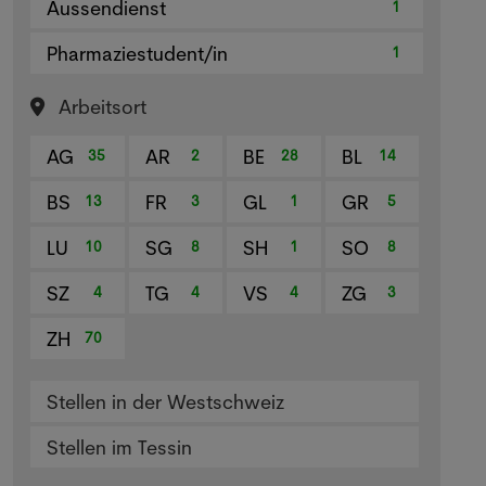
Aussendienst
1
Pharmaziestudent/in
1
Arbeitsort
AG
AR
BE
BL
35
2
28
14
BS
FR
GL
GR
13
3
1
5
LU
SG
SH
SO
10
8
1
8
SZ
TG
VS
ZG
4
4
4
3
ZH
70
Stellen in der Westschweiz
Stellen im Tessin