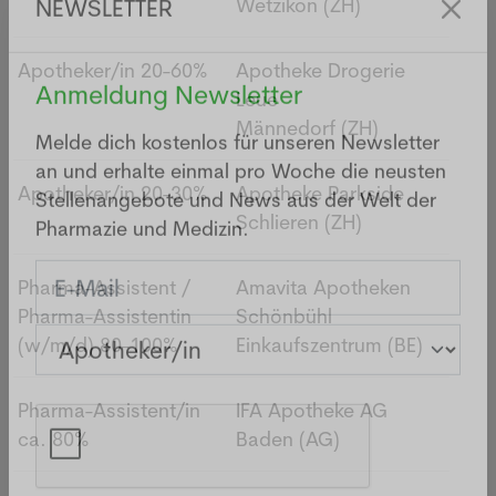
Wetzikon
(ZH)
NEWSLETTER
Apotheker/in
20-60%
Apotheke Drogerie
Leue
Anmeldung Newsletter
Männedorf
(ZH)
Melde dich kostenlos für unseren Newsletter
Apotheker/in
20-30%
Apotheke Parkside
an und erhalte einmal pro Woche die neusten
Schlieren
(ZH)
Stellenangebote und News aus der Welt der
Pharmazie und Medizin.
Pharma-Assistent /
Amavita Apotheken
Pharma-Assistentin
Schönbühl
(w/m/d)
80-100%
Einkaufszentrum
(BE)
Pharma-Assistent/in
IFA Apotheke AG
ca. 80%
Baden
(AG)