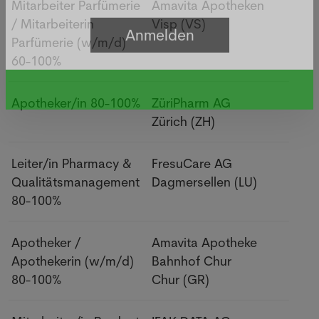
Mitarbeiter Parfümerie
Amavita Apotheken
/ Mitarbeiterin
Visp
(VS)
Parfümerie (w/m/d)
60-100%
Apotheker/in
80-100%
ZüriPharm AG
Zürich
(ZH)
Leiter/in Pharmacy &
FresuCare AG
Qualitätsmanagement
Dagmersellen
(LU)
80-100%
Apotheker /
Amavita Apotheke
Apothekerin (w/m/d)
Bahnhof Chur
80-100%
Chur
(GR)