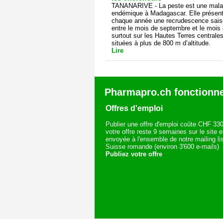
TANANARIVE - La peste est une mala
endémique à Madagascar. Elle présen
chaque année une recrudescence sais
entre le mois de septembre et le mois d
surtout sur les Hautes Terres centrale
situées à plus de 800 m d’altitude.
Lire
Pharmapro.ch fonctionne
Offres d'emploi
Publier une offre d'emploi coûte CHF 330
votre offre reste 9 semaines sur le site e
envoyée à l'ensemble de notre mailing li
Suisse romande (environ 3'600 e-mails)
Publiez votre offre