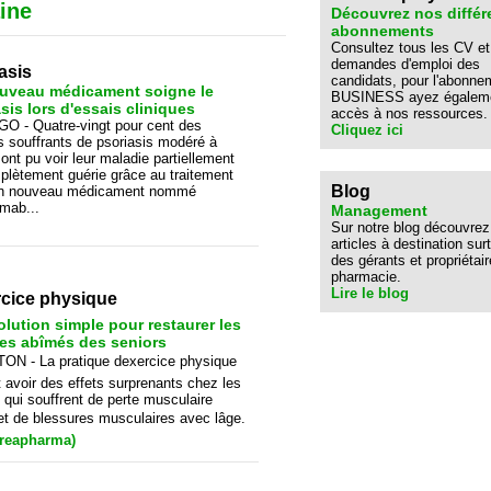
ine
Découvrez nos différ
abonnements
Consultez tous les CV et
demandes d'emploi des
asis
candidats, pour l'abonne
uveau médicament soigne le
BUSINESS ayez égalem
sis lors d'essais cliniques
accès à nos ressources.
O - Quatre-vingt pour cent des
Cliquez ici
s souffrants de psoriasis modéré à
ont pu voir leur maladie partiellement
plètement guérie grâce au traitement
Blog
n nouveau médicament nommé
mab...
Management
Sur notre blog découvrez
articles à destination sur
des gérants et propriétai
pharmacie.
Lire le blog
rcice physique
lution simple pour restaurer les
es abîmés des seniors
ON - La pratique dexercice physique
t avoir des effets surprenants chez les
 qui souffrent de perte musculaire
et de blessures musculaires avec lâge.
Creapharma)