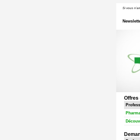
Si vous n'ar
Newslett
Offres
Profes
Pharma
Découv
Deman