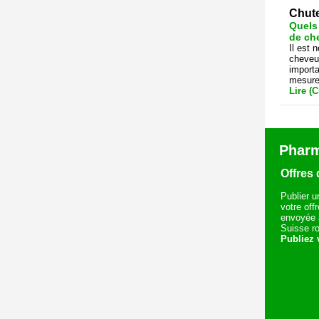
Chut
Quels 
de ch
Il est 
cheveux
importa
mesures
Lire (
Pharm
Offres 
Publier u
votre off
envoyée à
Suisse ro
Publiez v