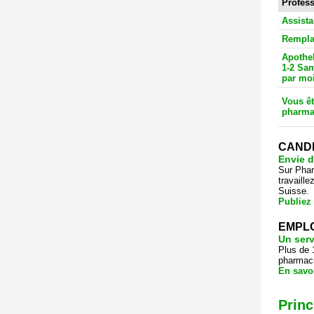
Profes
Assist
Rempla
Apothek
1-2 Sam
par mo
Vous êt
pharma
CANDI
Envie d
Sur Phar
travaill
Suisse.
Publiez
EMPLO
Un serv
Plus de 
pharmaci
En savo
Princ