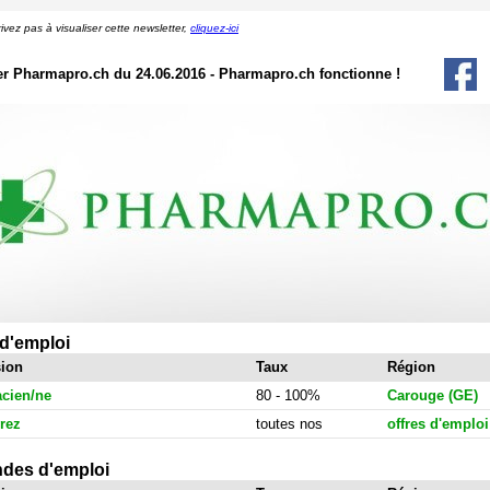
rivez pas à visualiser cette newsletter,
cliquez-ici
er Pharmapro.ch du 24.06.2016 - Pharmapro.ch fonctionne !
 d'emploi
sion
Taux
Région
cien/ne
80 - 100%
Carouge (GE)
rez
toutes nos
offres d'emploi
des d'emploi