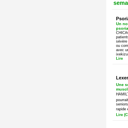
sema
Psori
Un no
psoria
CHICAG
patient
sévère 
ou com
avec u
ixekizu
Lire
Lexe
Une so
muscl
HAMILT
pourrai
seniors
rapide 
Lire (