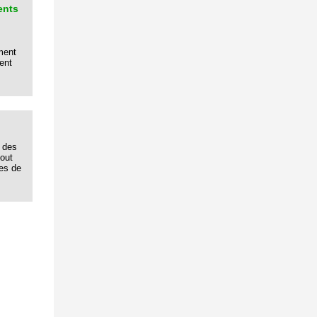
ents
ment
ent
 des
tout
res de