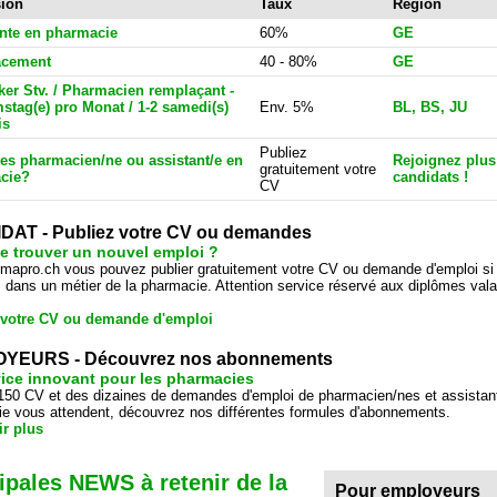
sion
Taux
Région
ante en pharmacie
60%
GE
cement
40 - 80%
GE
er Stv. / Pharmacien remplaçant -
stag(e) pro Monat / 1-2 samedi(s)
Env. 5%
BL, BS, JU
is
Publiez
es pharmacien/ne ou assistant/e en
Rejoignez plus
gratuitement votre
cie?
candidats !
CV
DAT - Publiez votre CV ou demandes
e trouver un nouvel emploi ?
mapro.ch vous pouvez publier gratuitement votre CV ou demande d'emploi si
ez dans un métier de la pharmacie. Attention service réservé aux diplômes val
 votre CV ou demande d'emploi
YEURS - Découvrez nos abonnements
ice innovant pour les pharmacies
150 CV et des dizaines de demandes d'emploi de pharmacien/nes et assistan
e vous attendent, découvrez nos différentes formules d'abonnements.
ir plus
ipales NEWS à retenir de la
Pour employeurs