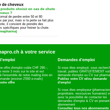
e de cheveux
produits choisir en cas de chute
eveux ?
normal de perdre entre 50 et 80
 par jour, mais si la perte se fait plus
nte, il convient de prendre des
 spécifiques pour freiner la chute.
Creapharma)
apro.ch à votre service
d'emploi
Demandes d'emploi
ne offre d'emploi coûte CHF 290.-,
Si vous êtes employé, vous recherc
re reste 3 mois sur le site et est
travail, publiez GRATUITEMENT vot
 l'ensemble de notre mailing liste en
demande d'emploi ou CV sur pharma
mande (environ 2'000 e-mails)
Publiez votre CV et/ou demande
otre offre
d'emploi
Si vous êtes employeur (pharmacien
propriétaire, ressources humaines) 
avez la possibilité de contacter les
demandes d'emploi & CV en prenant
abonnement
Consultez tous nos abonnements