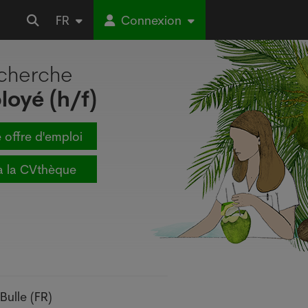
FR
Connexion
echerche
loyé (h/f)
 offre d'emploi
à la CVthèque
Bulle (FR)