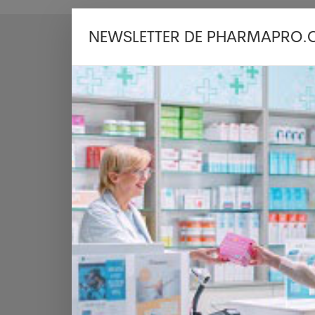
NEWSLETTER DE PHARMAPRO.
Dernières news
ec le
Italie : une fem
macien
vue après une gr
28.07.2026
ROME - Des médec
le Conseiller
transplanté pour 
pharmacien
la partie centrale 
 plusieurs
Lire plus
 ou 24 Heures