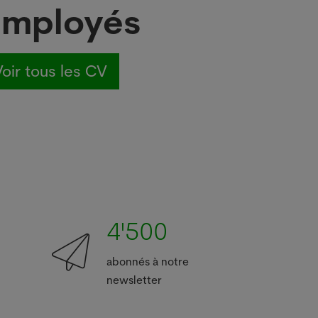
employés
oir tous les CV
4'500
abonnés à notre
newsletter