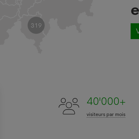
319
V
40'000+
visiteurs par mois