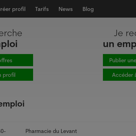
réer profil
Tarifs
News
Blog
erche
Je r
ploi
un emp
offres
Publier une
 profil
Accéder 
'emploi
80-
Pharmacie du Levant