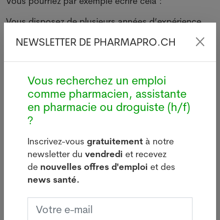
Vous pourriez par exemple écrire cela :
Vous disposez de plusieurs années d’expérience.
Vous êtes flexible, loyal et aimez servir les clients
NEWSLETTER DE PHARMAPRO.CH
en ayant le sens de l’écoute.
Vous connaissez de préférence le programme
informatique « ProPharma ».
Vous recherchez un emploi
Vous êtes capable de vous exprimer en anglais.
comme pharmacien, assistante
en pharmacie ou droguiste (h/f)
Expérience en Suisse ?
?
Cet aspect est l’un des plus importants pour la
rédaction d’une offre d’emploi, surtout en Suisse
Inscrivez-vous
gratuitement
à notre
romande et dans les régions proches de la frontière
newsletter du
vendredi
et recevez
française.
de
nouvelles offres d'emploi
et des
news santé.
En effet, beaucoup de pharmacies demandent pour
certains postes comme celui de pharmacien d’avoir
une expérience en Suisse. Il est donc fortement