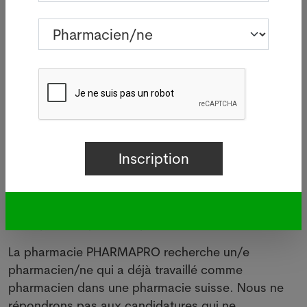
recommandé d’indiquer dans l’offre d’emploi que
vous aimeriez une personne qui a déjà travaillé en
Suisse ou non, selon vos exigences.
Cette méthode permet d’éviter de recevoir des
candidatures de pharmaciens domiciliés hors de
Suisse et qui n’ont jamais travaillé sur le territoire
suisse. C’est du temps gagné pour la sélection des
candidatures et un bon
filtre
, vous pouvez aussi
ajouter que vous ne répondrez pas aux
candidatures qui ne respectent pas ce critère.
Conseil pratique rédaction d’une offre
Vous pourriez par exemple écrire cela :
La pharmacie PHARMAPRO recherche un/e
pharmacien/ne qui a déjà travaillé comme
pharmacien dans une pharmacie suisse. Nous ne
répondrons pas aux candidatures qui ne