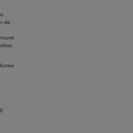
ns
er de
prouve
aitées
 forme
00