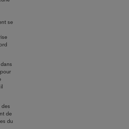
ent se
rise
cord
e dans
 pour
e
il
u des
ent de
tes du