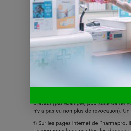
- pour fournir les meilleurs services pos
offre de services et de produits
- pour promouvoir et commercialiser nos
pas opposé à l'utilisation de vos données
- pour faire valoir des droits légaux ou 
- pour assurer notre fonctionnement géné
- pour préserver d'autres aspects de séc
- pour évaluer les candidatures et les pro
- pour communiquer avec des tiers et tra
e) Nous ne traitons vos données person
commande de votre part. Nous ne traito
où nous vous avons informé et où il n'y a
prévaut (par exemple, poursuite de l'envo
n'y a pas eu non plus de révocation). U
f) Sur les pages Internet de Pharmapro, i
l'inscription à la newsletter, les donné