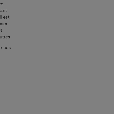
re
dant
l est
mier
t
utres.
ar cas