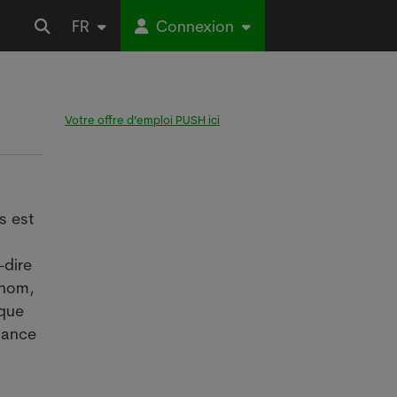
FR
Connexion
Votre offre d’emploi PUSH ici
s est
-dire
 nom,
ique
nnance