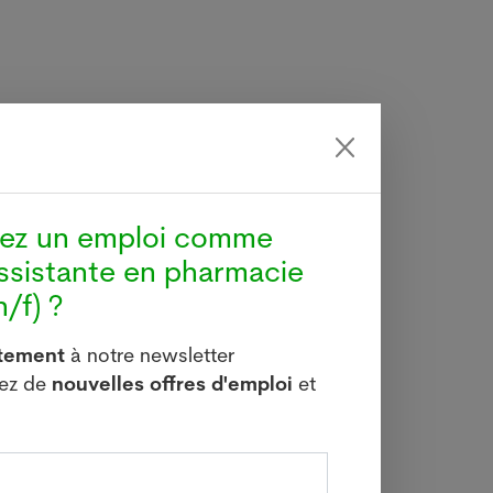
hez un emploi comme
ssistante en pharmacie
ur
/f) ?
tc.)
itement
à notre newsletter
vez de
nouvelles offres d'emploi
et
)
 tiers