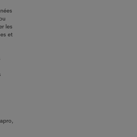
nnées
 ou
r les
les et
s
s
mapro,