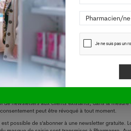
sibles et sur mesure à votre égard et pour développer n
 services et produits (dans la mesure où vous ne vous 
 à cet effet)
défendre notre position en général
ral (par ex. informatique, sites web, applications)
urité
fils
iter leurs demandes (par ex. candidatures)
nelles que dans la mesure où nous avons reçu une
ns les données qui dépassent ce cadre que dans la me
 pas eu de révocation ou si un intérêt légitime de notre
i de newsletters aux clients existants, dans la mesure o
n consentement peut être révoqué à tout moment.
l est possible de s'abonner à une newsletter gratuite. L
es du masque de saisie sont transmises à Pharmapro. A