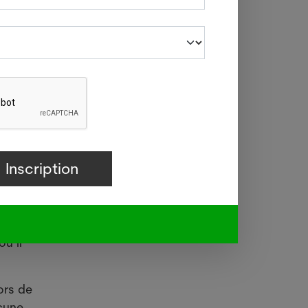
otre
êtes
sure
 part
ù il
ors de
ucune