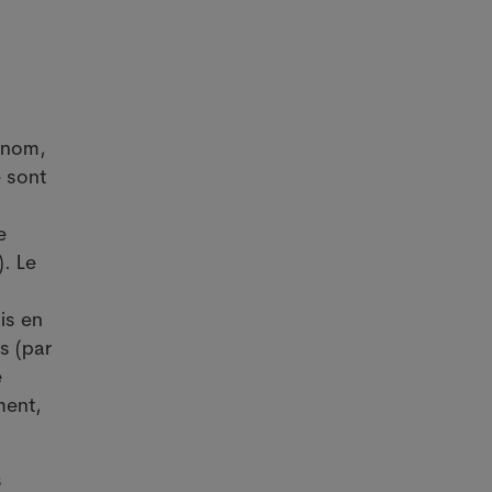
rénom,
e sont
e
). Le
is en
s (par
e
ment,
s