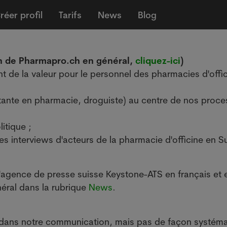
réer profil
Tarifs
News
Blog
on de Pharmapro.ch en général,
cliquez-ici
)
t de la valeur pour le personnel des pharmacies d'offi
stante en pharmacie, droguiste) au centre de nos proc
itique ;
s interviews d'acteurs de la pharmacie d'officine en S
l'agence de presse suisse Keystone-ATS en français et 
éral dans la rubrique
News
.
ive dans notre communication, mais pas de façon systém