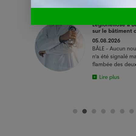
 si
Légionellose à B
sur le bâtiment
05.08.2026
actuelle met
BÂLE - Aucun nou
e.
n'a été signalé ma
flambée des deux
Lire plus