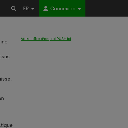
FR
Connexion
Votre offre d’emploi PUSH ici
cine
essus
uisse.
en
atique