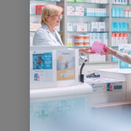
Responsable pour la Suisse romande (réd
Responsable pour la Suisse allemande : 
Lire aussi :
Qui sommes-nous ?
Clause de non-responsabilité
Nous déclinons toute responsabilité pour
contenus des pages mises en lien extern
domaines).
Crédits photos
Adobe Stock, Shutterstock, Pharmanetis
Dernière mise à jour de la page : 23.09.
Dernières news