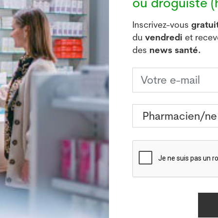
ou droguiste (h
action) : Xavier Gruffat
Dr Patrick Eichenberger
Inscrivez-vous
gratu
du
vendredi
et rece
des
news santé.
 le contenu des liens externes. La responsabilité pour 
e se trouve chez les gérants de ces pages (sites ou
 Sàrl (Creapharma.ch)
2025 - XG