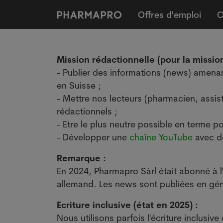
Offres d'emploi
C
Mission rédactionnelle (pour la missi
- Publier des informations (news) amenan
en Suisse ;
- Mettre nos lecteurs (pharmacien, assi
rédactionnels ;
- Etre le plus neutre possible en terme pol
- Développer une
chaîne YouTube
avec de
Remarque :
En 2024, Pharmapro Sàrl était abonné à 
allemand. Les news sont publiées en gén
Ecriture inclusive (état en 2025) :
Nous utilisons parfois l'écriture inclus