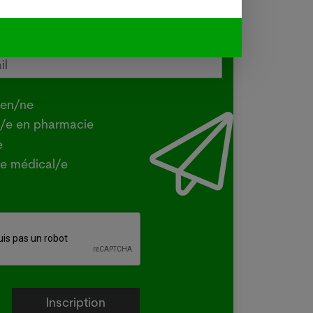
-vous à notre newsletter
du vendredi
tralie confirme une transmission
e de la grippe aviaire
.2026
ien/ne
Y - La ministre australienne de
t/e en pharmacie
iculture a confirmé mercredi que la
e
e H5 de la grippe aviaire, identifiée
e médical/e
la première fois dans le pays en juin
un oiseau migrateur,...
e plus