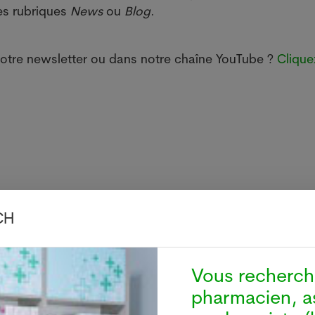
es rubriques
News
ou
Blog
.
 notre newsletter ou dans notre chaîne YouTube ?
Clique
CH
 CH-5600 Lenzburg, Suisse
Vous recherc
pharmacien, a