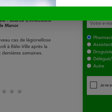
Inscrivez
gratuite 
âle : source d'infections
L'Aus
 de Manor
local
29.07
Pharmac
veau cas de légionellose
SYDNE
Assistan
rdi à Bâle-Ville après la
l'Agr
Droguist
 dernières semaines.
souch
Délégué/
pour 
Autre
chez 
Lir