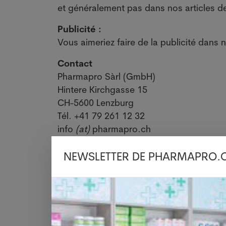
et généralement pas dans nos articles d
Publicité :
Vous aimeriez faire de la publicité dans
Contact
Pharmapro Sàrl (GmbH)
Hintere Kirchgasse 15
CH-5600 Lenzburg
Tél. +41 79 261 12 32
info
(at)
pharmapro.ch
www.pharmapro.ch
NEWSLETTER DE PHARMAPRO.
Siège de l'entreprise
Pharmapro Sàrl, Hintere Kirchgasse 15,
Numéro de TVA
CHE-114.843.991