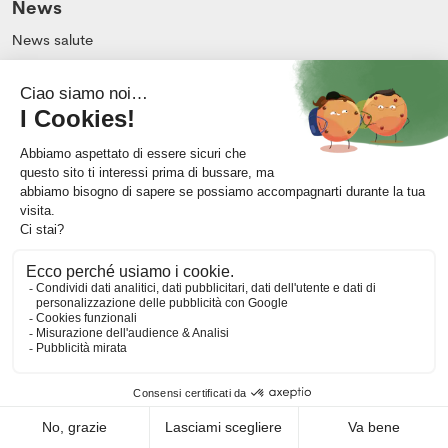
News
News salute
Blog
Azienda
Chi siamo
Impressum
Contatto
CG
Note legali
Protezione dei dati
Modifica le mie preferenze sui cookie