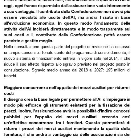
oggi, ogni franco risparmiato dall'assicurazione vada interamente
a suo vantaggio. Il contributo della Confederazione non dovrà più
essere vincolato alle uscite dell'AI, ma andrà fissato in base
all'evoluzione economica. In questo modo l'andamento delle
attività dell'AI inciderà direttamente e in modo trasparente sui
suoi costi e il contributo della Confederazione potrà essere
previsto e gestito meglio.
Nella consultazione questa parte del progetto di revisione ha riscosso
un ampio consenso. Tenuto conto del programma di consolidamento, il
nuovo sistema di finanziamento entrerà in vigore solo nel 2014, il che
riduce il suo effetto rispetto allo sgravio previsto nel progetto posto in
consultazione. Sgravio medio annuo dal 2018 al 2027: 195 milioni di
franchi.
Maggiore concorrenza nell'appalto dei mezzi ausiliari per ridurre i
costi
Il disegno crea la base legale per permettere all'AI d'impiegare in
modo più efficace gli strumenti esistenti per la fissazione dei
prezzi. Inoltre, l'assicurazione avrà la possibilità d'indire concorsi
pubblici per l'appalto dei mezzi ausiliari, creando così
un'effettiva concorrenza tra i fornitori. Questo permetterà di
ridurre i prezzi dei mezzi ausiliari mantenendo la qualità della
fornitura, il che andrà a vantaggio sia delle assicurazioni sia dei