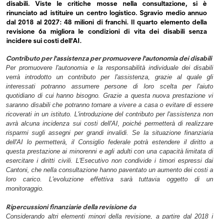
disabili. Viste le critiche mosse nella consultazione, si è
rinunciato ad istituire un centro logistico. Sgravio medio annuo
dal 2018 al 2027: 48 milioni di franchi.
Il quarto elemento della
revisione 6a migliora le condizioni di vita dei disabili senza
incidere sui costi dell'AI.
Contributo per l'assistenza per promuovere l'autonomia dei disabili
Per promuovere l'autonomia e la responsabilità individuale dei disabili
verrà introdotto un contributo per l'assistenza, grazie al quale gli
interessati potranno assumere persone di loro scelta per l'aiuto
quotidiano di cui hanno bisogno. Grazie a questa nuova prestazione vi
saranno disabili che potranno tornare a vivere a casa o evitare di essere
ricoverati in un istituto. L'introduzione del contributo per l'assistenza non
avrà alcuna incidenza sui costi dell'AI, poiché permetterà di realizzare
risparmi sugli assegni per grandi invalidi. Se la situazione finanziaria
dell'AI lo permetterà, il Consiglio federale potrà estendere il diritto a
questa prestazione ai minorenni e agli adulti con una capacità limitata di
esercitare i diritti civili. L'Esecutivo non condivide i timori espressi dai
Cantoni, che nella consultazione hanno paventato un aumento dei costi a
loro carico.
L'evoluzione effettiva sarà tuttavia oggetto di un
monitoraggio.
Ripercussioni finanziarie della revisione 6a
Considerando altri elementi minori della revisione, a partire dal 2018 i