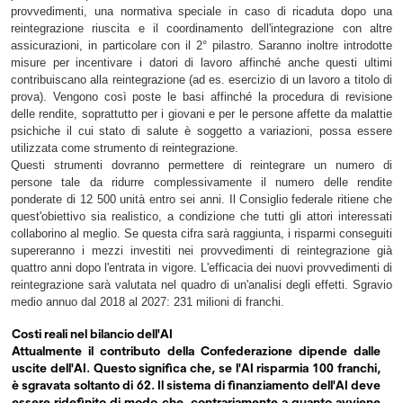
provvedimenti, una normativa speciale in caso di ricaduta dopo una
reintegrazione riuscita e il coordinamento dell'integrazione con altre
assicurazioni, in particolare con il 2° pilastro. Saranno inoltre introdotte
misure per incentivare i datori di lavoro affinché anche questi ultimi
contribuiscano alla reintegrazione (ad es. esercizio di un lavoro a titolo di
prova). Vengono così poste le basi affinché la procedura di revisione
delle rendite, soprattutto per i giovani e per le persone affette da malattie
psichiche il cui stato di salute è soggetto a variazioni, possa essere
utilizzata come strumento di reintegrazione.
Questi strumenti dovranno permettere di reintegrare un numero di
persone tale da ridurre complessivamente il numero delle rendite
ponderate di 12 500 unità entro sei anni. Il Consiglio federale ritiene che
quest'obiettivo sia realistico, a condizione che tutti gli attori interessati
collaborino al meglio. Se questa cifra sarà raggiunta, i risparmi conseguiti
supereranno i mezzi investiti nei provvedimenti di reintegrazione già
quattro anni dopo l'entrata in vigore. L'efficacia dei nuovi provvedimenti di
reintegrazione sarà valutata nel quadro di un'analisi degli effetti. Sgravio
medio annuo dal 2018 al 2027: 231 milioni di franchi.
Costi reali nel bilancio dell'AI
Attualmente il contributo della Confederazione dipende dalle
uscite dell'AI. Questo significa che, se l'AI risparmia 100 franchi,
è sgravata soltanto di 62. Il sistema di finanziamento dell'AI deve
essere ridefinito di modo che, contrariamente a quanto avviene