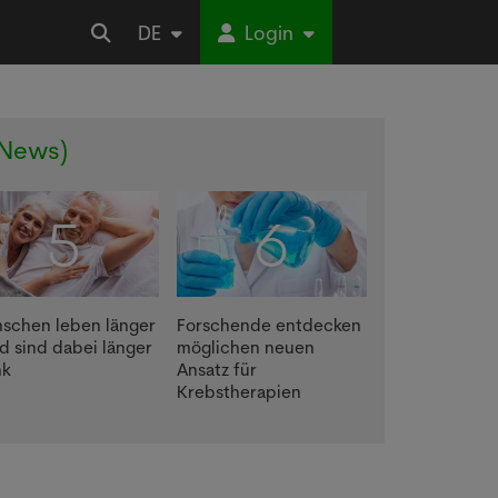
DE
Login
 News)
5
6
schen leben länger
Forschende entdecken
nd sind dabei länger
möglichen neuen
nk
Ansatz für
Krebstherapien