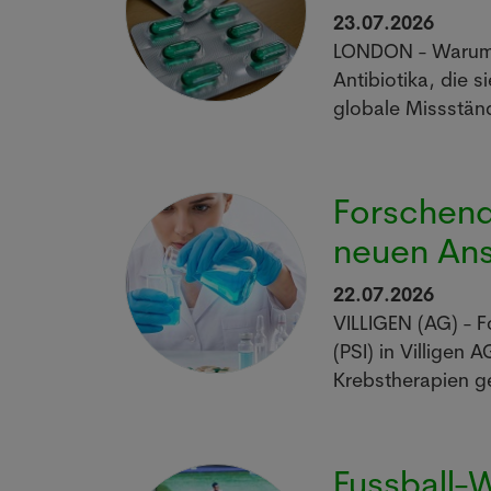
23.07.2026
LONDON - Warum 
Antibiotika, die s
globale Missstän
Forschend
neuen Ans
22.07.2026
VILLIGEN (AG) - F
(PSI) in Villigen 
Krebstherapien g
Fussball-