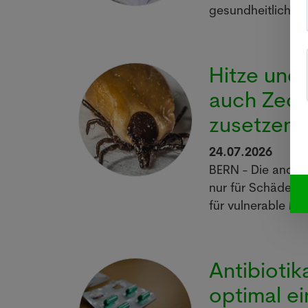
gesundheitlichen
Hitze und
auch Zeck
zusetzen
24.07.2026
BERN - Die andaue
nur für Schäden f
für vulnerable M
Antibiotik
optimal e