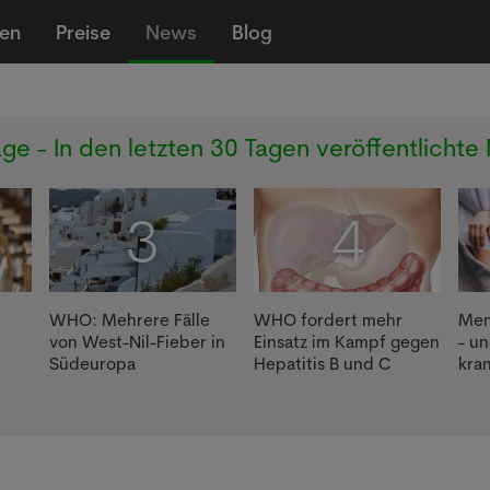
len
Preise
News
Blog
ge - In den letzten 30 Tagen veröffentlichte
3
4
WHO: Mehrere Fälle
WHO fordert mehr
Men
von West-Nil-Fieber in
Einsatz im Kampf gegen
- u
Südeuropa
Hepatitis B und C
kra
g