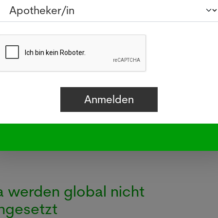
 Einschränkungen - insbesondere Frauen.
 Trockenheit könnten
en und Japankäfern
rnde Hitze und Trockenheit sorgt nicht
ür die Vegetation und für negative Folgen
enschen.
a werden global nicht
ingesetzt