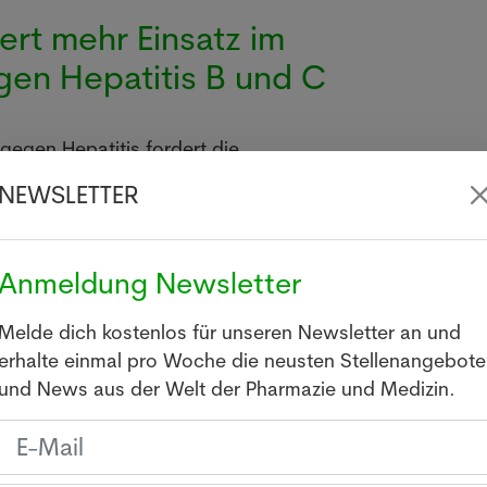
rt mehr Einsatz im
en Hepatitis B und C
egen Hepatitis fordert die
organisation (WHO) mehr Forschung,
NEWSLETTER
ehandlungen sowie ein stärkeres
gement.
Anmeldung Newsletter
leben länger - und sind
Melde dich kostenlos für unseren Newsletter an und
erhalte einmal pro Woche die neusten Stellenangebote
ger krank
und News aus der Welt der Pharmazie und Medizin.
benserwartung steigt weltweit. Doch
 verbringen Menschen mit