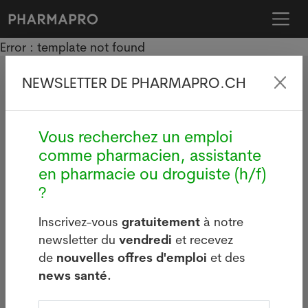
Error : template not found
NEWSLETTER DE PHARMAPRO.CH
Vous recherchez un emploi
Employeur
comme pharmacien, assistante
Prix
en pharmacie ou droguiste (h/f)
?
Questions fréquentes
Inscrivez-vous
gratuitement
à notre
Candidat/e
newsletter du
vendredi
et recevez
Questions fréquentes
de
nouvelles offres d'emploi
et des
Salaire
news santé.
Pharmapro France