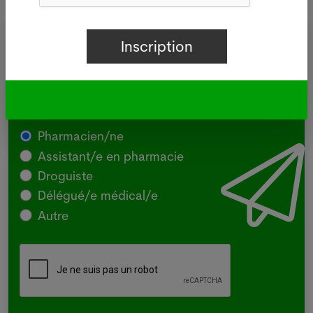
Inscrivez-vous à notre newsletter
gratuite du vendredi
Pharmacien/ne
Assistant/e en pharmacie
Droguiste
Délégué/e médical/e
Autre