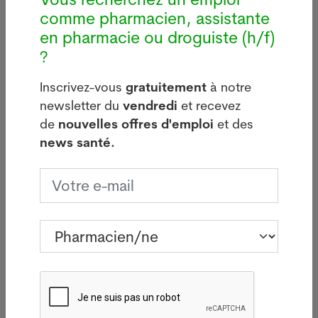
Dernières news
comme pharmacien, assistante
en pharmacie ou droguiste (h/f)
?
i
Légionellose à Bâle : source
d'infections sur le bâtiment de
Inscrivez-vous
gratuitement
à notre
Manor
newsletter du
vendredi
et recevez
05.08.2026
de
nouvelles offres d'emploi
et des
BÂLE - Aucun nouveau cas de
news santé.
 à
légionellose n'a été signalé mardi
à Bâle-Ville après la flambée des
deux dernières semaines.
Lire plus