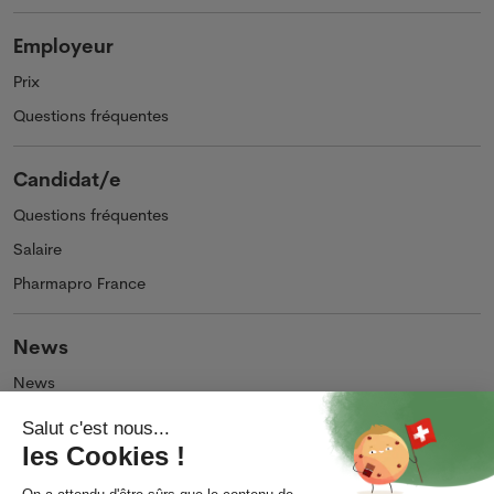
Employeur
Prix
Questions fréquentes
Candidat/e
Questions fréquentes
Salaire
Pharmapro France
News
News
Podcasts et Vidéos
Entreprise