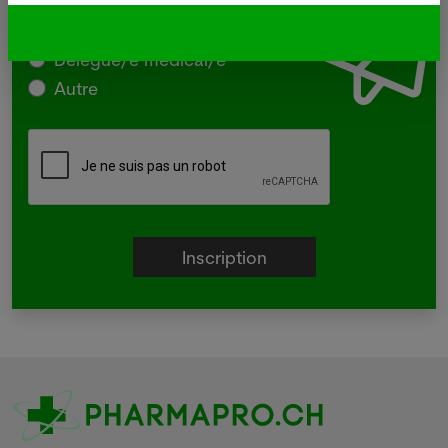
Assistant/e en pharmacie
Droguiste
Délégué/e médical/e
Autre