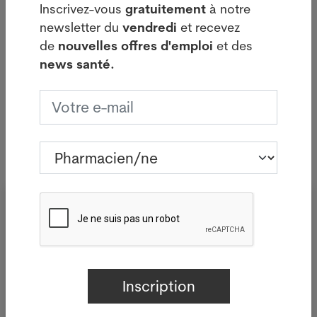
ont transplanté pour la première
Inscrivez-vous
gratuitement
à notre
fois au monde la partie centrale
newsletter du
vendredi
et recevez
de la rétine d'un oeil,...
de
nouvelles offres d'emploi
et des
u
news santé.
Lire plus
Inscrivez-vous à notre newsletter
gratuite du vendredi
Pharmacien/ne