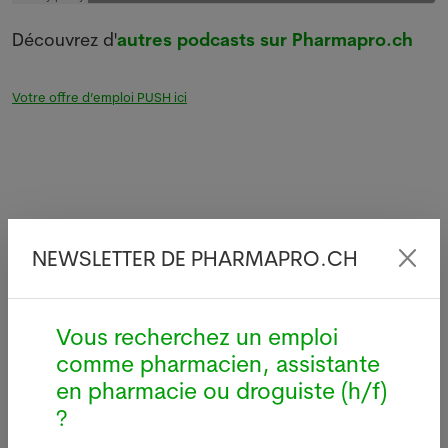
Découvrez d'
autres podcasts sur Pharmapro.ch
Votre offre d’emploi PUSH ici
Dernières news
NEWSLETTER DE PHARMAPRO.CH
c
Italie : une femme aveugle
Vous recherchez un emploi
recouvre la vue après une
comme pharmacien, assistante
greffe inédite
en pharmacie ou droguiste (h/f)
28.07.2026
?
ROME - Des médecins italiens