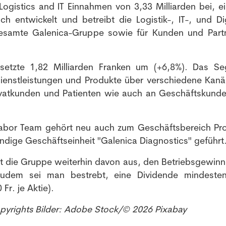
gistics and IT Einnahmen von 3,33 Milliarden bei, ei
Melde dich kostenlos für unseren Newsletter an und
h entwickelt und betreibt die Logistik-, IT-, und Dig
erhalte einmal pro Woche die neusten Stellenangebote
e gesamte Galenica-Gruppe sowie für Kunden und Part
und News aus der Welt der Pharmazie und Medizin.
setzte 1,82 Milliarden Franken um (+6,8%). Das S
ienstleistungen und Produkte über verschiedene Kanä
ivatkunden und Patienten wie auch an Geschäftskund
 Labor Team gehört neu auch zum Geschäftsbereich Pr
ndige Geschäftseinheit "Galenica Diagnostics" geführt
t die Gruppe weiterhin davon aus, den Betriebsgewinn 
udem sei man bestrebt, eine Dividende mindeste
Fr. je Aktie).
opyrights Bilder: Adobe Stock/© 2026 Pixabay