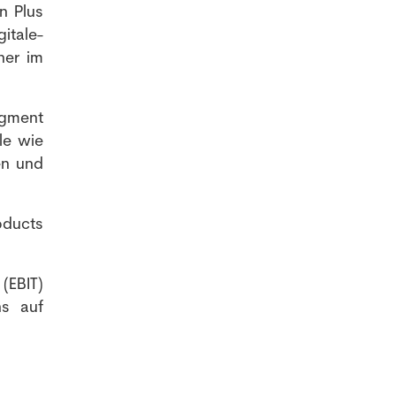
n Plus
itale-
ner im
egment
le wie
en und
oducts
.
(EBIT)
ns auf