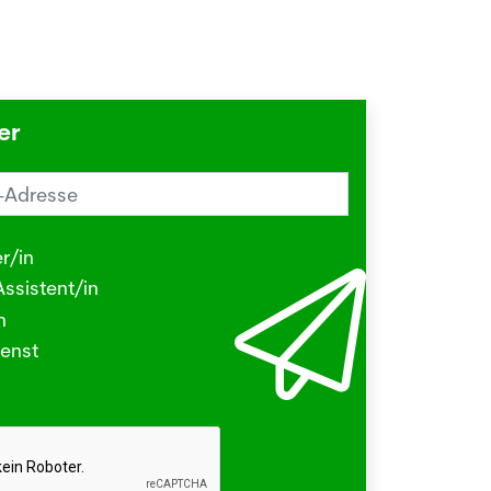
er
reiz im Sommer? Schuld sein könnte
Herbstgrasmilbe
r/in
.2026
ssistent/in
N - Viele kleine Tierchen sind in den
n
ermonaten unterwegs, die stechen
enst
beissen.
hr