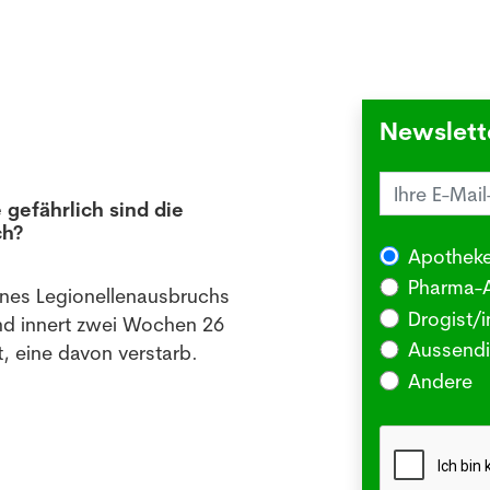
Newslett
 gefährlich sind die
Juck
ch?
die 
Apotheke
03.08
Pharma-A
ines Legionellenausbruchs
BERLI
Drogist/i
nd innert zwei Wochen 26
Somm
Aussendi
, eine davon verstarb.
oder 
Andere
Me