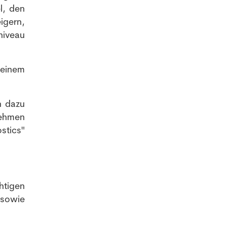
l, den
igern,
niveau
 einem
n dazu
nehmen
stics"
tigen
sowie