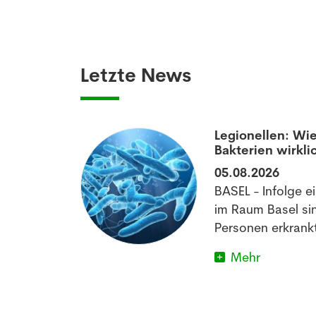
Letzte News
aumatisierten
Legionellen: Wie
Bakterien wirkli
05.08.2026
off könnte
BASEL - Infolge e
matischen
im Raum Basel si
im Schlafen
Personen erkrankt
Mehr