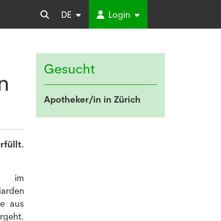
DE
Login
Gesucht
n
Apotheker/in in Zürich
füllt.
ca im
arden
ie aus
rgeht.