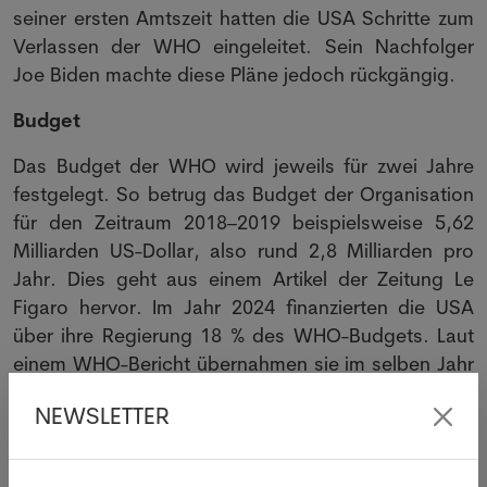
seiner ersten Amtszeit hatten die USA Schritte zum
Verlassen der WHO eingeleitet. Sein Nachfolger
Joe Biden machte diese Pläne jedoch rückgängig.
Budget
Das Budget der WHO wird jeweils für zwei Jahre
festgelegt. So betrug das Budget der Organisation
für den Zeitraum 2018–2019 beispielsweise 5,62
Milliarden US-Dollar, also rund 2,8 Milliarden pro
Jahr. Dies geht aus einem Artikel der Zeitung Le
Figaro hervor. Im Jahr 2024 finanzierten die USA
über ihre Regierung 18 % des WHO-Budgets. Laut
einem WHO-Bericht übernahmen sie im selben Jahr
75 % der Kosten für das HIV- und Hepatitis-
NEWSLETTER
Programm, 61 % für das Tuberkulose-Programm
und 29 % für die Stärkung der Gesundheitssysteme
in armen Ländern während Notlagen. Mehrere