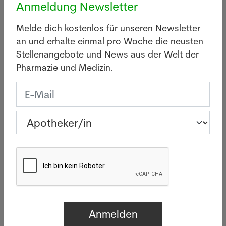
Anmeldung Newsletter
Jahre lang war auch die Bill & Melinda Gates
Foundation ein bedeutender Geldgeber. Zeitweise
Melde dich kostenlos für unseren Newsletter
war sie sogar der zweitgrösste Beitragszahler –
an und erhalte einmal pro Woche die neusten
direkt nach den USA als Staat.
Stellenangebote und News aus der Welt der
Pharmazie und Medizin.
Neue Budgets
Der Exekutivrat der WHO empfahl nach einer
Sitzung im Februar 2025 in Genf, die
Mitgliedsbeiträge der Organisation um 20 % zu
erhöhen. Damit soll bis 2030 mindestens die Hälfte
des WHO-Budgets durch diese Beiträge gedeckt
werden. Ziel ist es unter anderem, die Abhängigkeit
von einer Handvoll grosser Geldgeber zu
verringern.
12. Februar 2025, von Xavier Gruffat (Apotheker,
MBA). Quellen: WHO, Agenturen (Keystone-ATS,