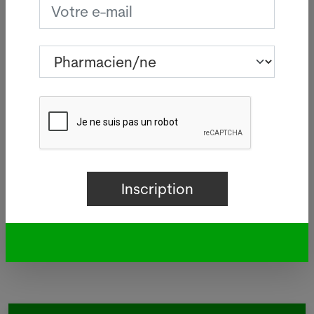
i
Légionellose à Bâle : source
d'infections sur le bâtiment de
Manor
05.08.2026
BÂLE - Aucun nouveau cas de
 à
légionellose n'a été signalé mardi
à Bâle-Ville après la flambée des
deux dernières semaines.
Lire plus