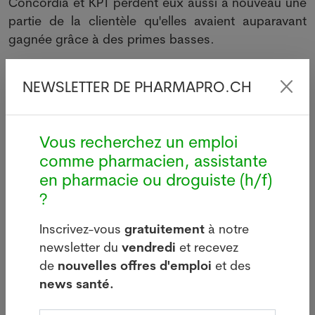
Concordia et KPT perdent eux aussi à nouveau une
partie de la clientèle qu'elles avaient auparavant
gagnée grâce à des primes basses.
L'analyse se base aussi sur une enquête menée en
NEWSLETTER DE PHARMAPRO.CH
avril 2026 auprès de 1034 personnes.
Le 23 juin 2026. Source: Keystone-ATS. Crédits
photos: Adobe Stock, Pixabay ou Pharmanetis Sàrl
Vous recherchez un emploi
(Creapharma.ch).
comme pharmacien, assistante
en pharmacie ou droguiste (h/f)
Votre offre d’emploi PUSH ici
?
Inscrivez-vous
gratuitement
à notre
newsletter du
vendredi
et recevez
de
nouvelles offres d'emploi
et des
news santé.
Dernières news