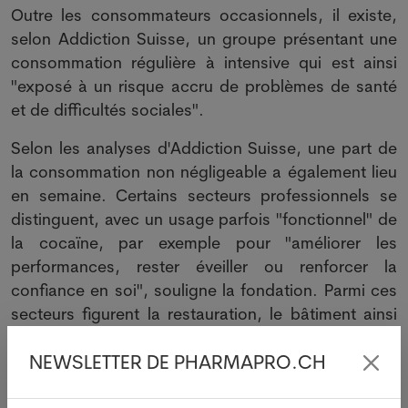
Outre les consommateurs occasionnels, il existe,
selon Addiction Suisse, un groupe présentant une
consommation régulière à intensive qui est ainsi
"exposé à un risque accru de problèmes de santé
et de difficultés sociales".
Selon les analyses d'Addiction Suisse, une part de
la consommation non négligeable a également lieu
en semaine. Certains secteurs professionnels se
distinguent, avec un usage parfois "fonctionnel" de
la cocaïne, par exemple pour "améliorer les
performances, rester éveiller ou renforcer la
confiance en soi", souligne la fondation. Parmi ces
secteurs figurent la restauration, le bâtiment ainsi
que le milieu artistique et du divertissement. Une
NEWSLETTER DE PHARMAPRO.CH
forte pression de performance, des horaires longs
ou irréguliers, des dynamiques de groupe