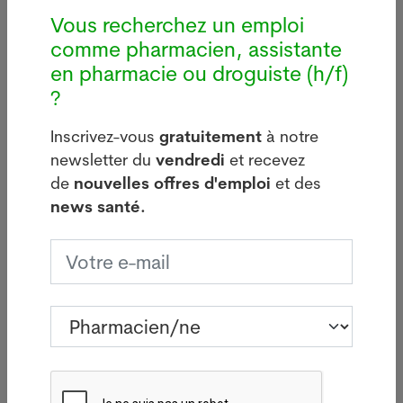
marquées ainsi qu'une insécurité liée au travail
Vous recherchez un emploi
favorisent la consommation de cocaïne.
comme pharmacien, assistante
Le passage d’une consommation occasionnelle à
en pharmacie ou droguiste (h/f)
une consommation problématique se fait
?
généralement de manière progressive. Souvent, les
personnes concernées ne cherchent de l’aide que
Inscrivez-vous
gratuitement
à notre
lorsque des problèmes personnels, sociaux ou
newsletter du
vendredi
et recevez
professionnels graves ne peuvent plus être
de
nouvelles offres d'emploi
et des
dissimulés, met en garde Addiction Suisse.
news santé.
Le 4 juin 2026. Sources : Keystone-ATS. Crédits
photos: Adobe Stock, Pixabay ou Pharmanetis Sàrl
(Creapharma.ch).
Votre offre d’emploi PUSH ici