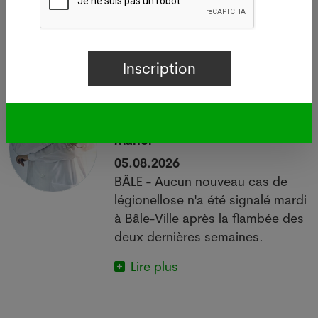
Dernières news
i
Légionellose à Bâle : source
d'infections sur le bâtiment de
Manor
05.08.2026
BÂLE - Aucun nouveau cas de
 à
légionellose n'a été signalé mardi
à Bâle-Ville après la flambée des
deux dernières semaines.
Lire plus