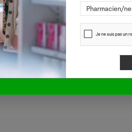
ière naturelle, les personnes affichaient des taux de g
urchette normale pendant plus longtemps, avec mo
olontaires sont parvenus à mieux contrôler leur taux de s
les participants à l'étude après chaque régime lumineux
oge interne et le métabolisme sont influencés par la l
'UNIGE et des HUG Charna Dibner, cité dans le communiq
périence à plus grande échelle. La prochaine étape cons
ition à la lumière naturelle et la santé métabolique da
sen, l'auteur principal de l'étude.
TS. Crédits photos: Adobe Stock, Pixabay ou Pharmanet