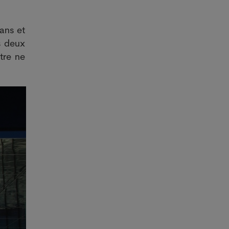
 ans et
s deux
tre ne