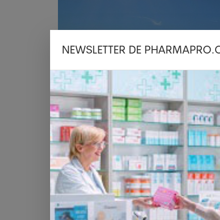
NEWSLETTER DE PHARMAPRO.
Impact significatif
A l'exception de la source de lumière, 
repas, le sommeil, l'activité physique, 
Genève dans un communiqué, vendredi.
significatif a été constaté".