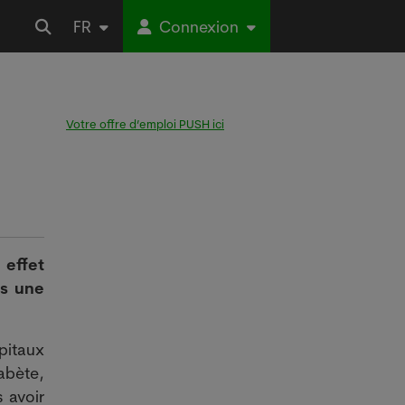
FR
Connexion
Votre offre d’emploi PUSH ici
 effet
as une
pitaux
iabète,
s avoir