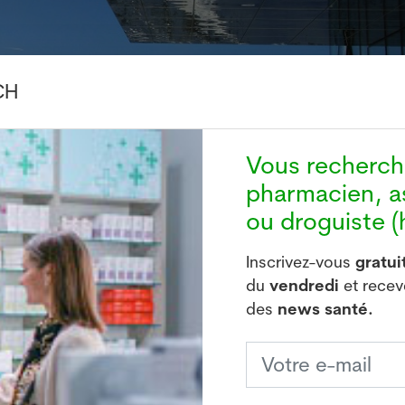
CH
Vous recherc
pharmacien, a
ou droguiste (h
Inscrivez-vous
gratu
du
vendredi
et rece
des
news santé.
tous les autres paramètres liés au mode de vie, à savo
le temps d'écran, étaient identiques, relève l'Univers
 Même si l'expérience était de courte durée, un "