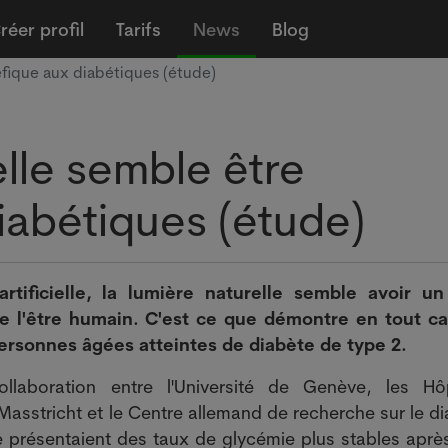
réer profil
Tarifs
News
Blog
éfique aux diabétiques (étude)
elle semble être
iabétiques (étude)
rtificielle, la lumière naturelle semble avoir un
e l'être humain. C'est ce que démontre en tout c
ersonnes âgées atteintes de diabète de type 2.
ollaboration entre l'Université de Genève, les Hô
 Masstricht et le Centre allemand de recherche sur le d
ude présentaient des taux de glycémie plus stables aprè