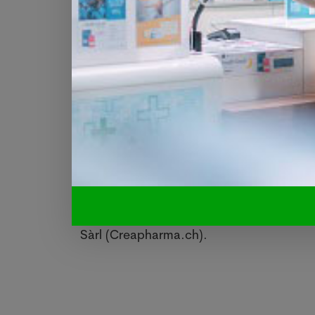
Ainsi, après avoir été exposées à la lum
sanguin qui se situaient dans la fo
variabilité. En d'autres termes, les 13 v
Des analyses de sang ont été faites sur 
résultats montrent clairement que l'horl
naturelle" explique la professeure de l
Il reste maintenant à confirmer cette ex
à étudier les interactions entre l'expos
conditions réelles", note Jan-Frieder Harm
Le 9 janvier 2026. Sources : Keystone-A
Sàrl (Creapharma.ch).