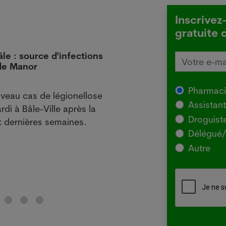
Inscrivez
gratuite 
âle : source d'infections
L'Aus
 de Manor
local
29.07
Pharmac
veau cas de légionellose
SYDNE
Assistan
rdi à Bâle-Ville après la
l'Agr
Droguist
 dernières semaines.
souch
Délégué/
pour 
Autre
chez 
Lir