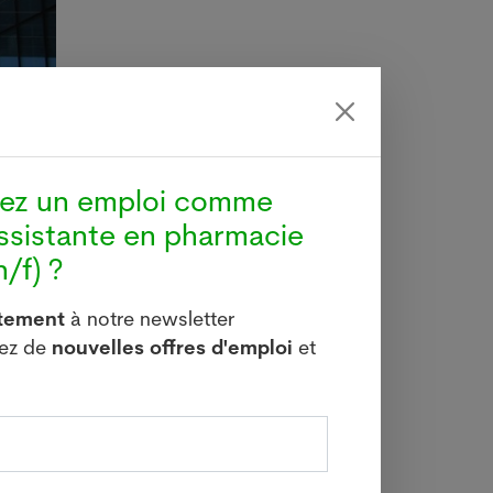
hez un emploi comme
ssistante en pharmacie
/f) ?
itement
à notre newsletter
vez de
nouvelles offres d'emploi
et
ir les
ité de
impact