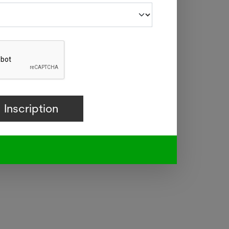
lucose
ins de
ucre.
. "Les
umière
ué.
istera
ns des
is