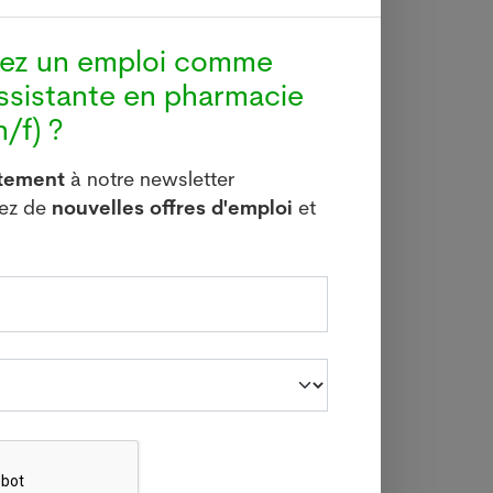
hez un emploi comme
ssistante en pharmacie
/f) ?
itement
à notre newsletter
vez de
nouvelles offres d'emploi
et
our la
triche
nières
on les
anie a