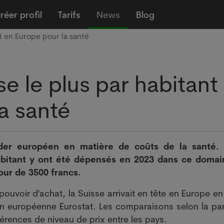
réer profil
Tarifs
News
Blog
t en Europe pour la santé
e le plus par habitant
a santé
ader européen en matière de coûts de la santé.
habitant y ont été dépensés en 2023 dans ce domai
our de 3500 francs.
uvoir d'achat, la Suisse arrivait en tête en Europe en
Union européenne Eurostat. Les comparaisons selon la pa
érences de niveau de prix entre les pays.