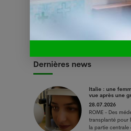
enregistré la plus forte augmentation av
Le 17 novembre 2025. Sources : Keyston
Pharmanetis Sàrl (Creapharma.ch).
Dernières news
ec le
Italie : une fem
macien
vue après une gr
28.07.2026
ROME - Des médec
le Conseiller
transplanté pour 
pharmacien
la partie centrale 