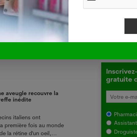
ec 145%.
e-ATS. Crédits photos: Adobe Stock, Pixabay ou
Inscrivez
gratuite 
me aveugle recouvre la
Les 
effe inédite
de la
27.07
Pharmac
ins italiens ont
TOYKY
Assistan
la première fois au monde
moyen
Droguist
de la rétine d'un oeil,...
reste