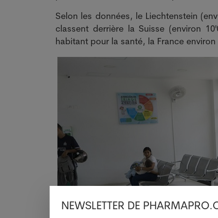
Selon les données, le Liechtenstein (en
classent derrière la Suisse (environ 1
habitant pour la santé, la France environ 
NEWSLETTER DE PHARMAPRO.