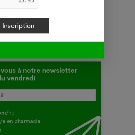
-vous à notre newsletter
du vendredi
Japonaises, championnes mondiales
 longévité
.2026
ien/ne
O - Avec une espérance de vie
t/e en pharmacie
ne de 87,3 ans, les Japonaises
e
nt les femmes les plus âgées au