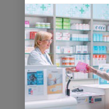
Les coûts de la santé augmentent
Par rapport à la performance économique,
santé en Suisse et en Allemagne, selon
(11,2%). En moyenne, 10% du PIB a été d
Selon Eurostat, les coûts de la santé on
années, alors qu'ils ont augmenté d
statistiques, plusieurs pays de l'UE on