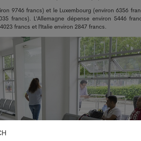
viron 9746 francs) et le Luxembourg (environ 6356 fran
0'035 francs). L'Allemagne dépense environ 5446 fran
4023 francs et l'Italie environ 2847 francs.
CH