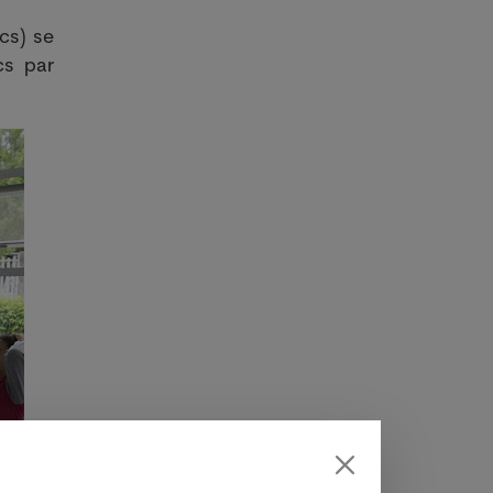
cs) se
cs par