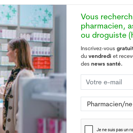
Vous recherc
pharmacien, a
ou droguiste (h
Inscrivez-vous
gratu
du
vendredi
et rece
des
news santé.
 11,7% du produit intérieur brut (PIB) a été dépensé p
 le communiqué. Suivent par la France (11,5%) et l'Au
épensé pour la santé dans l'Union européenne (UE).
t augmenté de 46% au sein de l'UE au cours des dix der
e 65% en Suisse au cours de la même période. Sel
t enregistré une augmentation de plus de 100%. La Roum