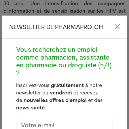
30 ans. Une intensification des campagnes
d'information et de sensibilisation sur les HPV est
aussi nécessaire.
NEWSLETTER DE PHARMAPRO.CH
Le 1 juin 2026. Sources : Keystone-ATS. Crédits
photos: Adobe Stock, Pixabay ou Pharmanetis Sàrl
(Creapharma.ch).
Vous recherchez un emploi
comme pharmacien, assistante
Votre offre d’emploi PUSH ici
en pharmacie ou droguiste (h/f)
?
Inscrivez-vous
gratuitement
à notre
newsletter du
vendredi
et recevez
de
nouvelles offres d'emploi
et des
Dernières news
news santé.
i
Légionellose à Bâle : source