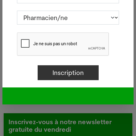
d'infections sur le bâtiment de
Manor
05.08.2026
BÂLE - Aucun nouveau cas de
 à
légionellose n'a été signalé mardi
à Bâle-Ville après la flambée des
deux dernières semaines.
Lire plus
Inscrivez-vous à notre newsletter
gratuite du vendredi