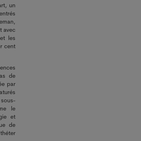
rt, un
entrés
yeman,
it avec
et les
r cent
iences
cas de
ée par
aturés
 sous-
rme le
gie et
que de
théter