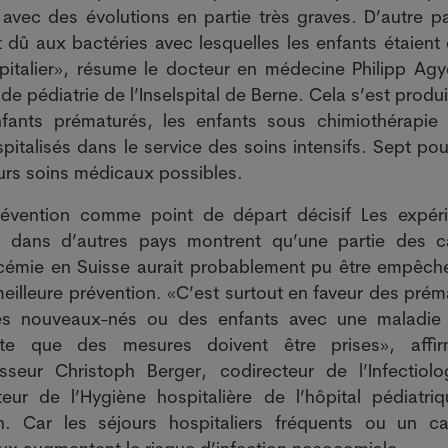
avec des évolutions en partie très graves. D’autre pa
t dû aux bactéries avec lesquelles les enfants étaient 
pitalier», résume le docteur en médecine Philipp Ag
de pédiatrie de l’Inselspital de Berne. Cela s’est produ
nfants prématurés, les enfants sous chimiothérapie 
pitalisés dans le service des soins intensifs. Sept pou
eurs soins médicaux possibles.
révention comme point de départ décisif Les expér
es dans d’autres pays montrent qu’une partie des 
cémie en Suisse aurait probablement pu être empêch
eilleure prévention. «C’est surtout en faveur des prém
es nouveaux-nés ou des enfants avec une maladie
nte que des mesures doivent être prises», affi
sseur Christoph Berger, codirecteur de l’Infectiolo
teur de l’Hygiène hospitalière de l’hôpital pédiatri
h. Car les séjours hospitaliers fréquents ou un ca