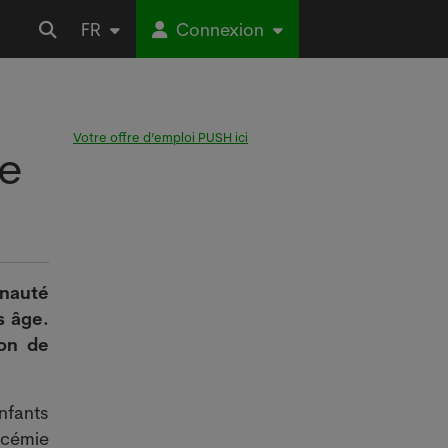
FR
Connexion
Votre offre d’emploi PUSH ici
de
unauté
s âge.
ion de
nfants
icémie