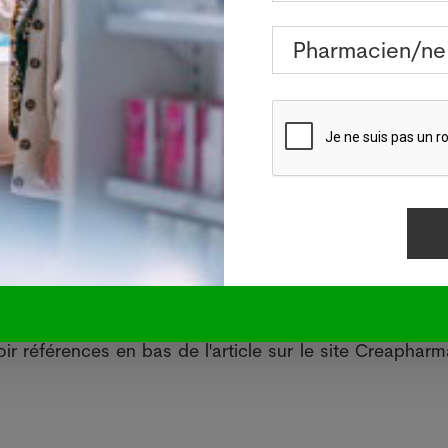
ion obligeant les pays signataires à améliorer la prév
on 28 millions de cas de sepsis par année, dont 8 milli
à 2 millions d’Américains souffrent de sepsis chaque 
0 décès. Dans une émission scientifique de la NPR 
iée en avril 2017, le scientifique John McDonough es
illions de cas de sepsis aux Etats-Unis avec une mor
cDonough, environ 25% des personnes qui souffren
ment dit mais d’un sepsis.
.1016/S2352-4642(17)30010-X
iqué de presse de l'Hôpital de l'Île à Berne (Su
ir références en bas de l'article sur le site Creapharm