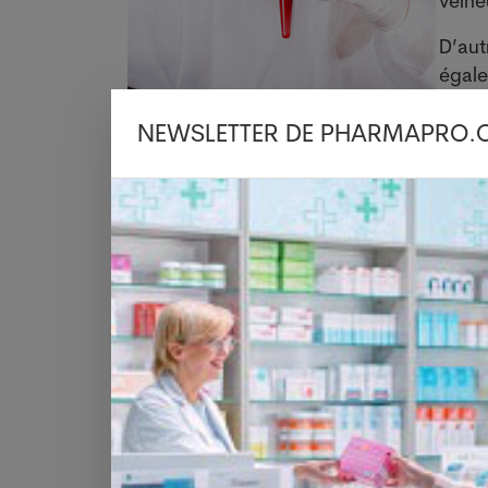
veine
D’au
égal
d’éch
NEWSLETTER DE PHARMAPRO.
cour
enfa
immun
septicémie», explique le directeur de 
Berne. En coopération avec l’EPFL de
génétiques favorisant une septicémie 
améliorer la prévention et la thérapie de 
Septicémie, une maladie grave
La septicémie représente une grave
dysfonctionnement des organes vitaux o
d’enfants par an en meurent dans le mo
Suisse une infection potentiellement mo