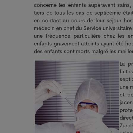
concerne les enfants auparavant sains, 
tiers de tous les cas de septicémie étai
en contact au cours de leur séjour hos
médecin en chef du Service universitaire 
une fréquence particulière chez les e
enfants gravement atteints ayant été hos
des enfants sont morts malgré les meill
La p
fait
septi
une m
et d
jace
profe
direc
Zuric