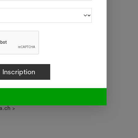
ention
ons de
année.
(radio
timait
talité
t d’un
isse),
a.ch >