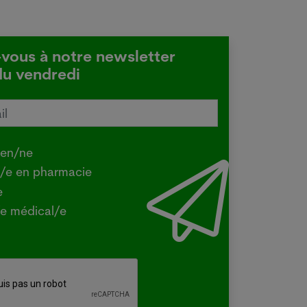
-vous à notre newsletter
du vendredi
tralie confirme une transmission
e de la grippe aviaire
.2026
ien/ne
Y - La ministre australienne de
t/e en pharmacie
iculture a confirmé mercredi que la
e
e H5 de la grippe aviaire, identifiée
e médical/e
la première fois dans le pays en juin
un oiseau migrateur,...
e plus