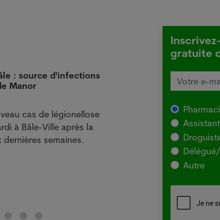
Inscrivez
gratuite 
âle : source d'infections
L'Aus
 de Manor
local
29.07
Pharmac
veau cas de légionellose
SYDNE
Assistan
rdi à Bâle-Ville après la
l'Agr
Droguist
 dernières semaines.
souch
Délégué/
pour 
Autre
chez 
Lir