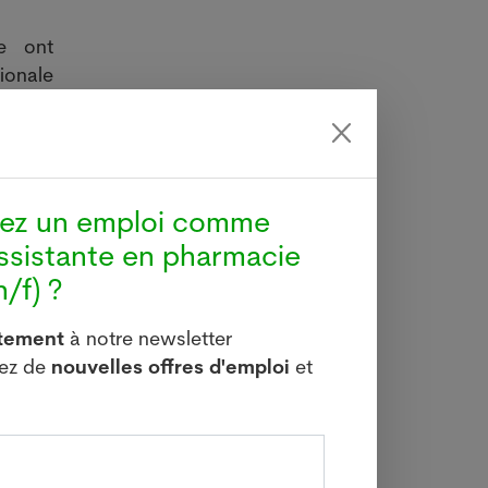
le ont
onale
réée au
me des
icits
 à une
tal de
hez un emploi comme
causes
ssistante en pharmacie
raient
/f) ?
itement
à notre newsletter
vez de
nouvelles offres d'emploi
et
ent au
llions
our en
anté a