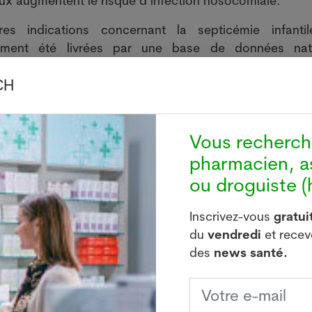
ux augmentent le risque d’infection nosocomiale.
tres indications concernant la septicémie infanti
ement été livrées par une base de données nati
antillons sanguins relative à la septicémie infantile c
CH
s de l’enquête. «Une analyse génétique du géno
nts concernés nous permet d’identifier les déf
itaires rendant les enfants particulièrement sensibles
l’étude le professeur Luregn Schlapbach de l’Inselspi
Vous recherc
 Lausanne, des recherches complémentaires sur les 
pharmacien, a
chez les enfants sont planifiées. Les résultats dev
ou droguiste (h
la septicémie.
Inscrivez-vous
gratu
du
vendredi
et rece
 infection bactérienne pouvant conduire rapidem
des
news santé.
u à la mort si elle n’est pas traitée. Plusieurs mi
nde entier. En moyenne, un enfant contracte chaque j
rtelle. C’est pourquoi l’Organisation mondiale de la s