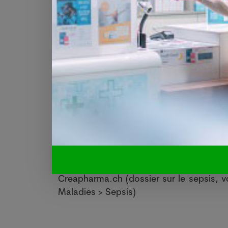
adopté en mai 2017 à Genève une résolut
de la septicémie.
Dans le monde, on estime qu’il y a envir
décès. Aux Etats-Unis, on estime qu’1 
On compte dans ce pays environ 500’00
publique américaine de référence) publ
qu’il y avait chaque année environ 2 m
d’environ 30%. Toujours selon John M
cancer ne meurent pas du cancer propre
Référence étude :
http://dx.doi.org/10
Le 26 juillet 2017. Sources : Commun
Creapharma.ch (dossier sur le sepsis, vo
Maladies > Sepsis)