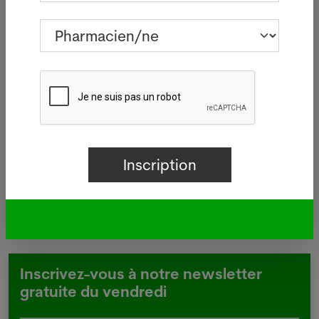
Manor
05.08.2026
BÂLE - Aucun nouveau cas de
 à
légionellose n'a été signalé mardi
à Bâle-Ville après la flambée des
deux dernières semaines.
Lire plus
Inscrivez-vous à notre newsletter
gratuite du vendredi