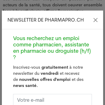
acteurs de la santé, tous doivent oeuvrer ensemble
face à la pathologie, affirme l'organisation.
NEWSLETTER DE PHARMAPRO.CH
Le 3 octobre 2024. Sources : Keystone-ATS. Crédits
photos: Adobe Stock, Pixabay ou Pharmanetis Sàrl
(Creapharma.ch).
Vous recherchez un emploi
comme pharmacien, assistante
Votre offre d’emploi PUSH ici
en pharmacie ou droguiste (h/f)
?
Inscrivez-vous
gratuitement
à notre
newsletter du
vendredi
et recevez
de
nouvelles offres d'emploi
et des
Dernières news
news santé.
i
Légionellose à Bâle : source
d'infections sur le bâtiment de