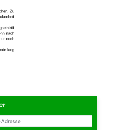
chen. Zu
ckenheit
eintritt
Wenn nach
 nur noch
nate lang
er
reiz im Sommer? Schuld sein könnte