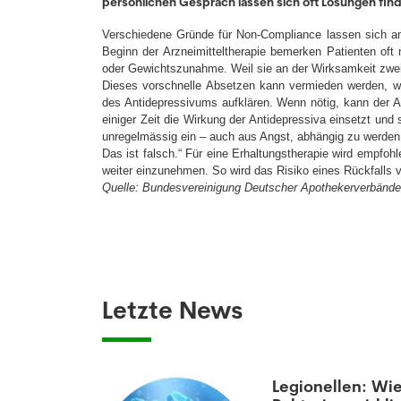
persönlichen Gespräch lassen sich oft Lösungen find
Verschiedene Gründe für Non-Compliance lassen sich am
Beginn der Arzneimitteltherapie bemerken Patienten of
oder Gewichtszunahme. Weil sie an der Wirksamkeit zweif
Dieses vorschnelle Absetzen kann vermieden werden, we
des Antidepressivums aufklären. Wenn nötig, kann der Ar
einiger Zeit die Wirkung der Antidepressiva einsetzt un
unregelmässig ein – auch aus Angst, abhängig zu werden
Das ist falsch.“ Für eine Erhaltungstherapie wird empfo
weiter einzunehmen. So wird das Risiko eines Rückfalls ve
Quelle: Bundesvereinigung Deutscher Apothekerverbänd
Letzte News
aumatisierten
Legionellen: Wie