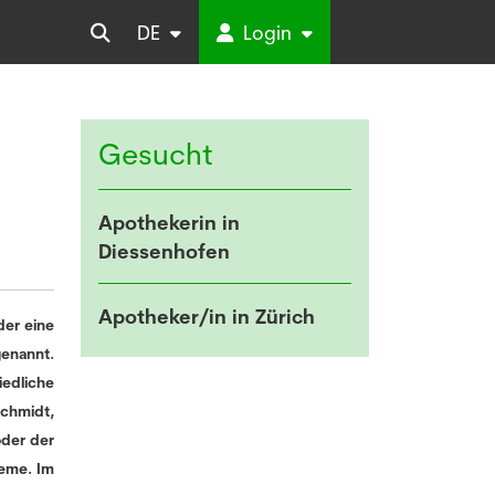
DE
Login
Gesucht
Apothekerin in
Diessenhofen
Apotheker/in in Zürich
der eine
enannt.
iedliche
chmidt,
oder der
leme. Im