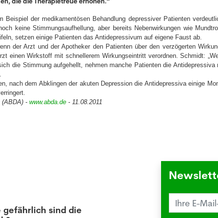
en, die die Therapietreue erhöhen.“
 Beispiel der medikamentösen Behandlung depressiver Patienten verdeutli
t noch keine Stimmungsaufhellung, aber bereits Nebenwirkungen wie Mundtro
eln, setzen einige Patienten das Antidepressivum auf eigene Faust ab.
nn der Arzt und der Apotheker den Patienten über den verzögerten Wirkungs
zt einen Wirkstoff mit schnellerem Wirkungseintritt verordnen. Schmidt: „
d sich die Stimmung aufgehellt, nehmen manche Patienten die Antidepressiva
.
hlen, nach dem Abklingen der akuten Depression die Antidepressiva einige Mo
rringert.
e (ABDA) -
www.abda.de
- 11.08.2011
Newslett
 gefährlich sind die
Juck