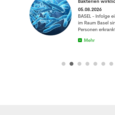
Bakterien wirkli
05.08.2026
off könnte
BASEL - Infolge e
matischen
im Raum Basel si
im Schlafen
Personen erkrankt
Mehr