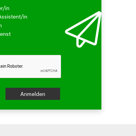
Herbstgrasmilbe
r/in
.2026
ssistent/in
N - Viele kleine Tierchen sind in den
n
ermonaten unterwegs, die stechen
enst
beissen.
hr