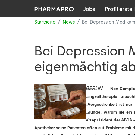
Jobs
Profil erstel
Startseite
News
Bei Depression Medikam
Bei Depression 
eigenmächtig a
BERLIN
-
Non-Complia
Langzeittherapie brauc
„Vergesslichkeit ist nu
Gründe, warum sie ein 
Vizepräsident der ABDA 
Apotheker seine Patienten offen auf Probleme mit de