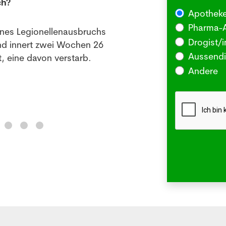
ch?
die 
Apotheke
03.08
Pharma-A
ines Legionellenausbruchs
BERLI
Drogist/i
nd innert zwei Wochen 26
Somm
Aussendi
, eine davon verstarb.
oder 
Andere
Me