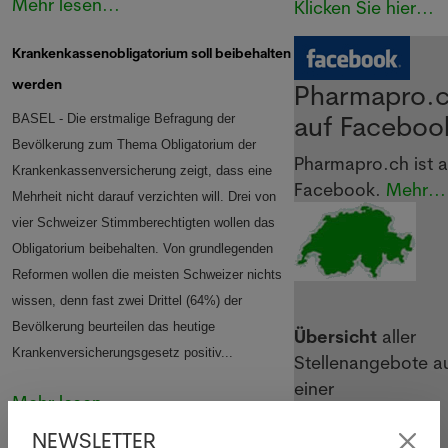
Mehr lesen...
Klicken Sie hier...
Krankenkassenobligatorium soll beibehalten
werden
Pharmapro.
auf Faceboo
BASEL - Die erstmalige Befragung der
Bevölkerung zum Thema Obligatorium der
Pharmapro.ch ist a
Krankenkassenversicherung zeigt, dass eine
Facebook.
Mehr...
Mehrheit nicht darauf verzichten will. Drei von
vier Schweizer Stimmberechtigten wollen das
Obligatorium beibehalten. Von grundlegenden
Reformen wollen die meisten Schweizer nichts
wissen, denn fast zwei Drittel (64%) der
Bevölkerung beurteilen das heutige
Übersicht
aller
Krankenversicherungsgesetz positiv
...
Stellenangebote a
einer
Mehr lesen...
Schweizerkarte.
NEWSLETTER
Mehr...