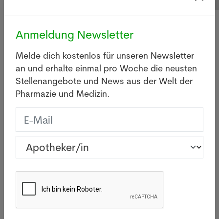
Anmeldung Newsletter
Angebote und
Melde dich kostenlos für unseren Newsletter
an und erhalte einmal pro Woche die neusten
Dienstleistungen von
Stellenangebote und News aus der Welt der
Pharmapro.ch
Pharmazie und Medizin.
Stelleninserate
Stellengesuche
Webseiten
- Inserat 12 Wochen
- Gesuch 12
- Erstellung vo
online
Wochen online
neuen
- Stelleninserate für
- Newsletter-
Webseiten
Apotheker/innen und
Versand mit den
- Aktualisierun
Pharma-
Gesuchen
einer
Assistent/innen
- 3000
bestehenden