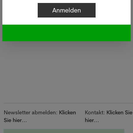
sowie Drogist/innen
Leser/innen des
Webseite
- Wöchentlicher
Newsletters
- GoogleMap
Newsletter-Versand
- Newsletter d
mit den neuen
Apotheke
Inseraten
Gesuch
-
aufgeben...
Informationen.
3000 Abonnent/innen
des Newsletters
Inserat aufgeben...
Newsletter abmelden:
Klicken
Kontakt:
Klicken Sie
Sie hier...
hier...