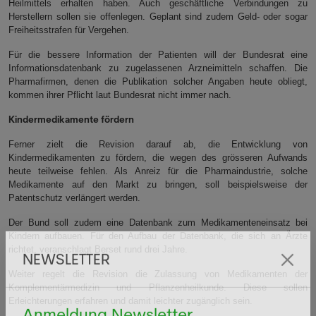
Heilmittels erhalten haben. Auch geschäftliche Verbindungen zu
Herstellern sollen sie offenlegen. Geplant sind zudem Geld- oder sogar
Freiheitsstrafen für Vergehen.
Für die bessere Information der Patienten will der Bundesrat eine
Informationsdatenbank zu zugelassenen Arzneimitteln schaffen. Die
Pharmafirmen, denen die Publikation solcher Angaben heute obliegt,
kommen ihrer Pflicht laut Bundesrat nicht immer nach.
Kindermedikamente fördern
Ferner zielt die Revision darauf ab, die Entwicklung von
Kindermedikamenten zu fördern, die wegen des grösseren Aufwands
heute teilweise fehlen. Als Anreiz für die Pharmaindustrie, solche
Medikamente auf den Markt zu bringen, soll beispielsweise der
Patentschutz verlängert werden.
Der Bund soll zudem eine Datenbank zum Medikamenteneinsatz bei
Kindern aufbauen. Für den Aufbau der Datenbank, die sich an Ärzte
richtet, veranschlagt Berset rund drei Jahre.
NEWSLETTER
Weiter regelt die Revision die Zulassung von Medikamenten der
Komplementärmedizin und Pflanzenheilkunde. Diese sollen
Erleichterungen erfahren und damit leichter zugänglich sein.