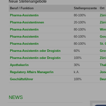
Neue Stellenangebote
Beruf / Funktion
Stellenprozente
Ort
Pharma-Assistentin
80-100%
Zür
Pharma-Assistentinnen
20-100%
Zür
Pharma-Assistentin
80-100%
Wint
Pharma-Assistentin
60-100%
Gos
Pharma-Assistentin
80-100%
St. 
Pharma-Assistentin oder Drogistin
60%
Gro
Pharma-Assistentin oder Drogistin
100%
Zür
Apotheker/in
30%
Thal
Regulatory Affairs Manager/in
k.A.
Jon
Geschäftsführer
100%
Deu
NEWS