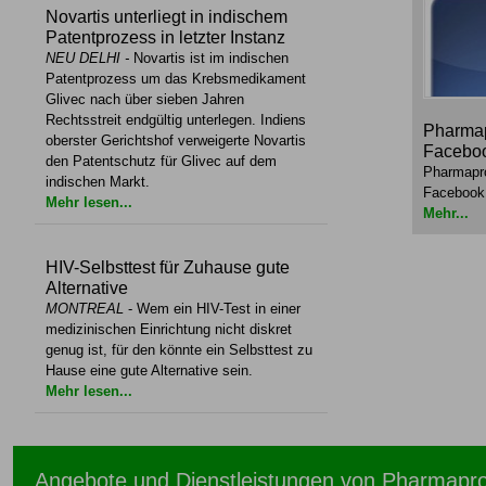
Novartis unterliegt in indischem
Patentprozess in letzter Instanz
NEU DELHI
-
Novartis ist im indischen
Patentprozess um das Krebsmedikament
Glivec nach über sieben Jahren
Rechtsstreit endgültig unterlegen. Indiens
Pharmap
oberster Gerichtshof verweigerte Novartis
Facebo
den Patentschutz für Glivec auf dem
Pharmapro
indischen Markt.
Facebook
Mehr lesen...
Mehr...
HIV-Selbsttest für Zuhause gute
Alternative
MONTREAL
- Wem ein HIV-Test in einer
medizinischen Einrichtung nicht diskret
genug ist, für den könnte ein Selbsttest zu
Hause eine gute Alternative sein.
Mehr lesen...
Angebote und Dienstleistungen von Pharmapr