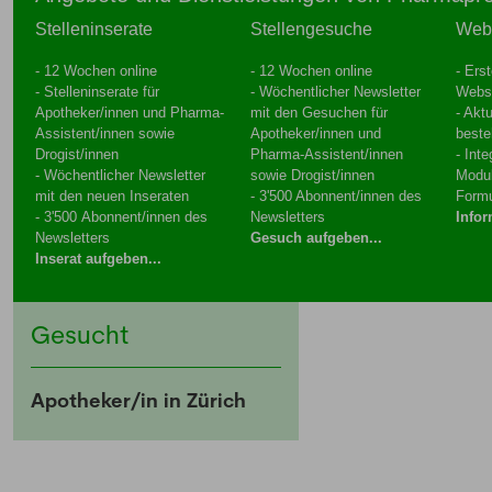
Stelleninserate
Stellengesuche
Web
- 12 Wochen online
- 12 Wochen online
- Ers
- Stelleninserate für
- Wöchentlicher Newsletter
Webs
Apotheker/innen und Pharma-
mit den Gesuchen für
- Aktu
Assistent/innen sowie
Apotheker/innen und
beste
Drogist/innen
Pharma-Assistent/innen
- Int
- Wöchentlicher Newsletter
sowie Drogist/innen
Modul
mit den neuen Inseraten
- 3'500 Abonnent/innen des
Formu
- 3'500 Abonnent/innen des
Newsletters
Infor
Newsletters
Gesuch aufgeben...
Inserat aufgeben...
Gesucht
Apotheker/in in Zürich