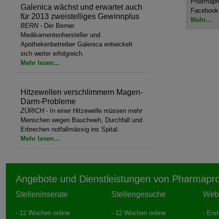
Pharmapro
Galenica wächst und erwartet auch
Facebook
für 2013 zweistelliges Gewinnplus
Mehr...
BERN
- Der Berner
Medikamentenhersteller und
Apothekenbetreiber Galenica entwickelt
sich weiter erfolgreich.
Mehr lesen...
Hitzewellen verschlimmern Magen-
Darm-Probleme
ZÜRICH
- In einer Hitzewelle müssen mehr
Menschen wegen Bauchweh, Durchfall und
Erbrechen notfallmässig ins Spital.
Mehr lesen...
Angebote und Dienstleistungen von Pharmapr
Stelleninserate
Stellengesuche
Web
- 12 Wochen online
- 12 Wochen online
- Ers