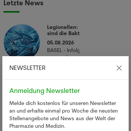
Letzte News
Legionellen: Wie gefährlich
sind die Bakterien wirklich?
05.08.2026
BASEL - Infolge eines
Legionellenausbruchs im Raum
Basel sind innert zwei Wochen 26
NEWSLETTER
Personen erkrankt, eine davon
verstarb.
Anmeldung Newsletter
Mehr
Melde dich kostenlos für unseren Newsletter
an und erhalte einmal pro Woche die neusten
Stellenangebote und News aus der Welt der
Pharmazie und Medizin.