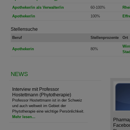
Apotheker/in als Verwalter/in
60-100%
Rhe
Apotheker/in
100%
Effr
Stellensuche
Beruf
Stellenprozente
Ort
Wint
Apothekerin
80%
Sta
NEWS
Interview mit Professor
Hostettmann (Phytotherapie)
Professor Hostettmann ist in der Schweiz
und auch weltweit im Gebiet der
Phytotherapie eine wichtige Persönlichkeit.
Mehr lesen...
Pharmap
Facebo