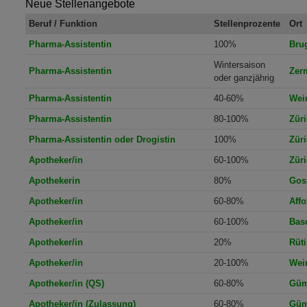
Neue Stellenangebote
Beruf / Funktion
Stellenprozente
Ort
Pharma-Assistentin
100%
Bru
Wintersaison
Pharma-Assistentin
Zerm
oder ganzjährig
Pharma-Assistentin
40-60%
Wei
Pharma-Assistentin
80-100%
Zür
Pharma-Assistentin oder Drogistin
100%
Zür
Apotheker/in
60-100%
Zür
Apothekerin
80%
Gos
Apotheker/in
60-80%
Affo
Apotheker/in
60-100%
Bas
Apotheker/in
20%
Rüti
Apotheker/in
20-100%
Wei
Apotheker/in (QS)
60-80%
Güm
Apotheker/in (Zulassung)
60-80%
Güm