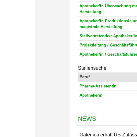
Apotheker/in Überwachung ma
Herstellung
Apotheker/in Produktionsleiu
magistrale Herstellung
Stellvertretende/r Apotheker/i
Projektleitung / Geschäftsfüh
Apotheker/in / Geschäftsführer
Stellensuche
Beruf
Pharma-Assistentin
Apothekerin
NEWS
Galenica erhält US-Zulass