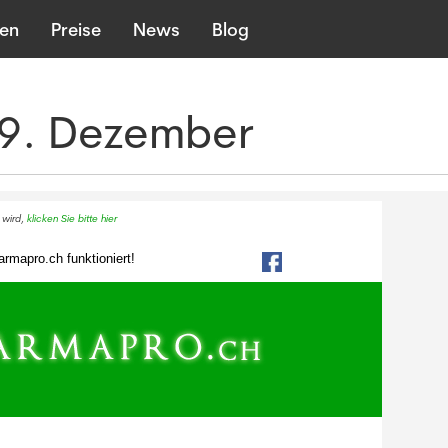
len
Preise
News
Blog
 9. Dezember
 wird,
klicken Sie bitte hier
rmapro.ch funktioniert!