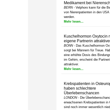
Medikament bei Nierensc
BERN
-
Velphoro kann für die B
von Nierenpatienten in den USA 
werden.
Mehr lesen...
Kuschelhormon Oxytocin 
eigene Partnerin attraktive
BONN
- Das Kuschelhormon Ox
sorgt bei Männern für Treue. Ha
eine erhöhte Dosis des Bindun
im Gehirn, erscheint die Partneri
attraktiver.
Mehr lesen...
Krebspatienten in Osteuro
haben schlechtere
Überlebenschancen
LONDON
- Die Überlebenschan
erwachsenen Krebspatienten in 
sind noch immer wesentlich niedr