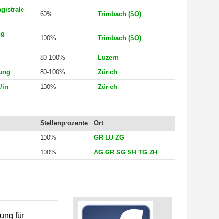
gistrale
60%
Trimbach (SO)
ng
100%
Trimbach (SO)
n
80-100%
Luzern
rung
80-100%
Zürich
/in
100%
Zürich
Stellenprozente
Ort
100%
GR LU ZG
100%
AG GR SG SH TG ZH
NEWSLETTER
Anmeldung Newsletter
ung für