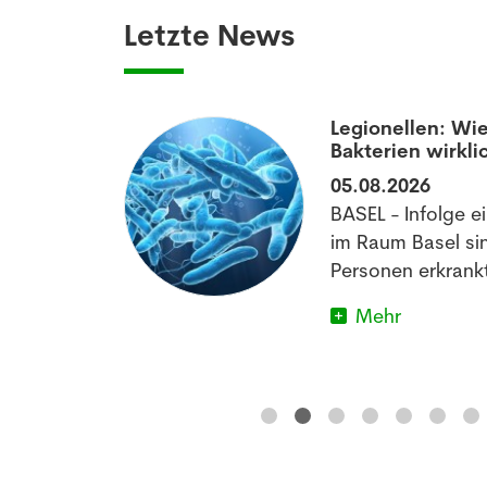
Letzte News
aumatisierten
Legionellen: Wie
Bakterien wirkli
05.08.2026
off könnte
BASEL - Infolge e
matischen
im Raum Basel si
im Schlafen
Personen erkrankt
Mehr