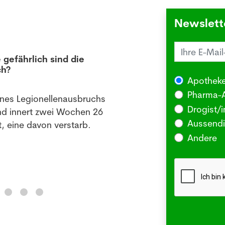
Newslett
 gefährlich sind die
Juck
ch?
die 
Apotheke
03.08
Pharma-A
ines Legionellenausbruchs
BERLI
Drogist/i
nd innert zwei Wochen 26
Somm
Aussendi
, eine davon verstarb.
oder 
Andere
Me