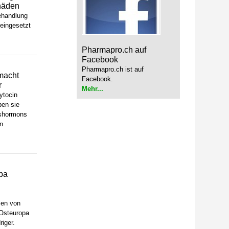
häden
ehandlung
Melde dich kostenlos für unseren Newsletter an und
eingesetzt
erhalte einmal pro Woche die neusten Stellenangebote
und News aus der Welt der Pharmazie und Medizin.
Pharmapro.ch auf
Facebook
Pharmapro.ch ist auf
macht
Facebook.
r
Mehr...
ytocin
ben sie
gshormons
n
pa
cen von
Osteuropa
iger.