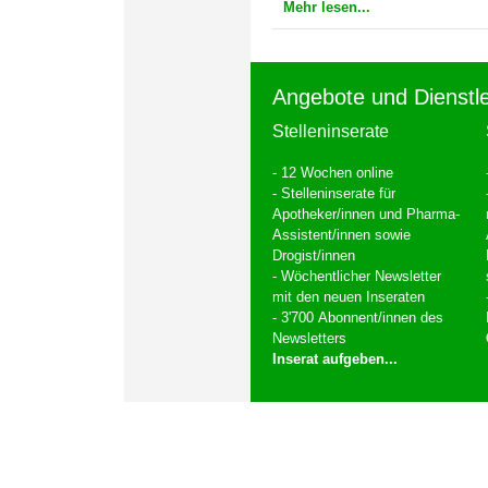
Mehr lesen...
Angebote und Dienstl
Stelleninserate
- 12 Wochen online
- Stelleninserate für
Apotheker/innen und Pharma-
Assistent/innen sowie
Drogist/innen
- Wöchentlicher Newsletter
mit den neuen Inseraten
- 3'700 Abonnent/innen des
Newsletters
Inserat aufgeben...