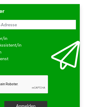
er
reiz im Sommer? Schuld sein könnte
Herbstgrasmilbe
r/in
.2026
ssistent/in
N - Viele kleine Tierchen sind in den
n
ermonaten unterwegs, die stechen
enst
beissen.
hr