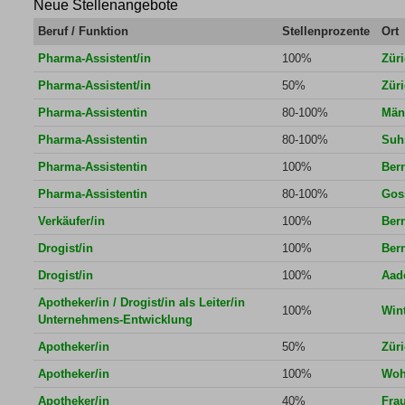
Neue Stellenangebote
Beruf / Funktion
Stellenprozente
Ort
Pharma-Assistent/in
100%
Zür
Pharma-Assistent/in
50%
Zür
Pharma-Assistentin
80-100%
Män
Pharma-Assistentin
80-100%
Suh
Pharma-Assistentin
100%
Ber
Pharma-Assistentin
80-100%
Gos
Verkäufer/in
100%
Ber
Drogist/in
100%
Ber
Drogist/in
100%
Aado
Apotheker/in / Drogist/in als Leiter/in
100%
Wint
Unternehmens-Entwicklung
Apotheker/in
50%
Zür
Apotheker/in
100%
Woh
Apotheker/in
40%
Frau