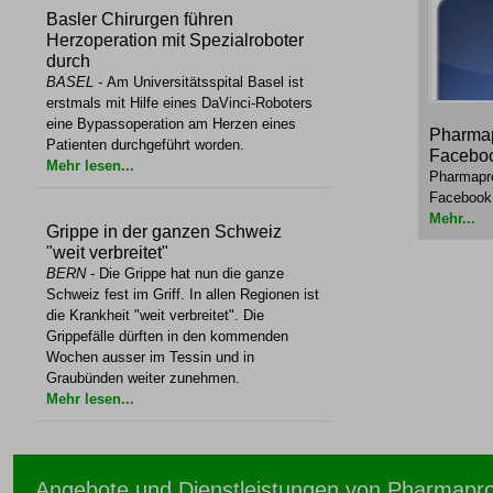
Basler Chirurgen führen
Herzoperation mit Spezialroboter
durch
BASEL
-
Am Universitätsspital Basel ist
erstmals mit Hilfe eines DaVinci-Roboters
eine Bypassoperation am Herzen eines
Pharmap
Patienten durchgeführt worden.
Facebo
Mehr lesen...
Pharmapro
Facebook
Mehr...
Grippe in der ganzen Schweiz
"weit verbreitet"
BERN
- Die Grippe hat nun die ganze
Schweiz fest im Griff. In allen Regionen ist
die Krankheit "weit verbreitet". Die
Grippefälle dürften in den kommenden
Wochen ausser im Tessin und in
Graubünden weiter zunehmen.
Mehr lesen...
Angebote und Dienstleistungen von Pharmapr