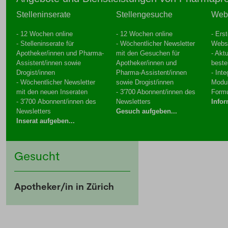
Stelleninserate
Stellengesuche
Web
- 12 Wochen online
- 12 Wochen online
- Ers
- Stelleninserate für
- Wöchentlicher Newsletter
Webs
Apotheker/innen und Pharma-
mit den Gesuchen für
- Aktu
Assistent/innen sowie
Apotheker/innen und
beste
Drogist/innen
Pharma-Assistent/innen
- Int
- Wöchentlicher Newsletter
sowie Drogist/innen
Modu
mit den neuen Inseraten
- 3'700 Abonnent/innen des
Formu
- 3'700 Abonnent/innen des
Newsletters
Infor
Newsletters
Gesuch aufgeben...
Inserat aufgeben...
Gesucht
Apotheker/in in Zürich