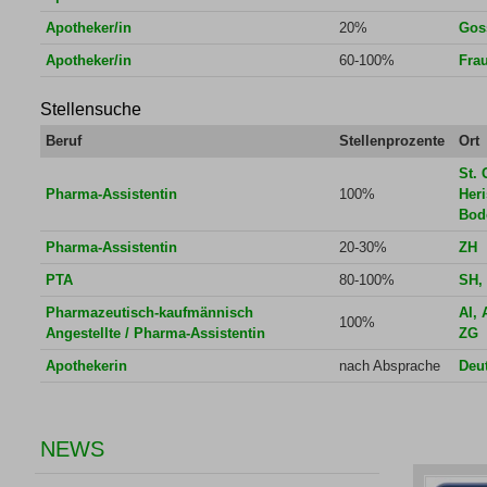
Apotheker/in
20%
Gos
Apotheker/in
60-100%
Frau
Stellensuche
Beruf
Stellenprozente
Ort
St. 
Pharma-Assistentin
100%
Heri
Bod
Pharma-Assistentin
20-30%
ZH
PTA
80-100%
SH,
Pharmazeutisch-kaufmännisch
AI, 
100%
Angestellte / Pharma-Assistentin
ZG
Apothekerin
nach Absprache
Deu
NEWS