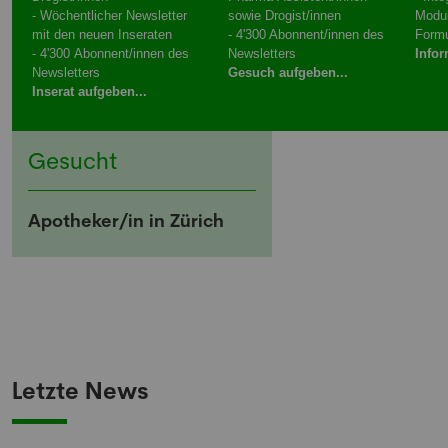
- Wöchentlicher Newsletter
sowie Drogist/innen
Modu
mit den neuen Inseraten
- 4'300 Abonnent/innen des
Formu
- 4'300 Abonnent/innen des
Newsletters
Infor
Newsletters
Gesuch aufgeben...
Inserat aufgeben...
Gesucht
Apotheker/in in Zürich
Letzte News