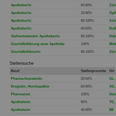
Apotheker/in
60-80%
Zür
Apotheker/in
20-80%
Opfi
Apotheker/in
80-100%
Sch
Apotheker/in
40-60%
Roth
Stellvertretende/r Apotheker/in
80-100%
Düb
Geschäftsführung einer Apotheke
100%
Mitt
Geschäftsführer/in
80-100%
Zür
Stellensuche
Beruf
Stellenprozente
Ort
Pharma-Assistentin
20-50%
GL,
Drogistin, Homöopathin
60-80%
SG,
Pharmazeut
100%
Deu
Apothekerin
60%
TG,
Apothekerin
40-60%
BE