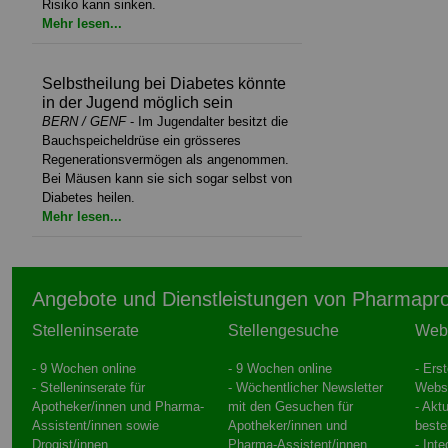
Risiko kann sinken.
Mehr lesen...
Selbstheilung bei Diabetes könnte
in der Jugend möglich sein
BERN / GENF
- Im Jugendalter besitzt die
Bauchspeicheldrüse ein grösseres
Regenerationsvermögen als angenommen.
Bei Mäusen kann sie sich sogar selbst von
Diabetes heilen.
Mehr lesen...
Angebote und Dienstleistungen von Pharmapr
Stelleninserate
Stellengesuche
Web
- 9 Wochen online
- 9 Wochen online
- Ers
- Stelleninserate für
- Wöchentlicher Newsletter
Webs
Apotheker/innen und Pharma-
mit den Gesuchen für
- Aktu
Assistent/innen sowie
Apotheker/innen und
beste
Drogist/innen
Pharma-Assistent/innen
- Int