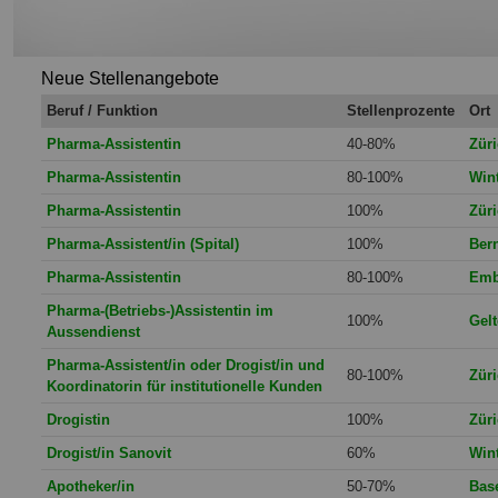
Neue Stellenangebote
Beruf / Funktion
Stellenprozente
Ort
Pharma-Assistentin
40-80%
Zür
Pharma-Assistentin
80-100%
Wint
Pharma-Assistentin
100%
Zür
Pharma-Assistent/in (Spital)
100%
Ber
Pharma-Assistentin
80-100%
Emb
Pharma-(Betriebs-)Assistentin im
100%
Gelt
Aussendienst
Pharma-Assistent/in oder Drogist/in und
80-100%
Zür
Koordinatorin für institutionelle Kunden
Drogistin
100%
Zür
Drogist/in Sanovit
60%
Wint
Apotheker/in
50-70%
Bas