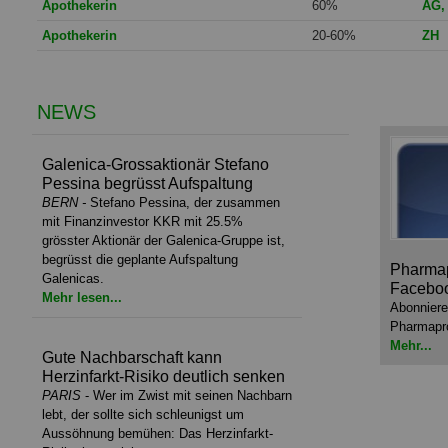
Apothekerin
60%
AG,
Apothekerin
20-60%
ZH
NEWS
Galenica-Grossaktionär Stefano
Pessina begrüsst Aufspaltung
BERN
-
Stefano Pessina, der zusammen
mit Finanzinvestor KKR mit 25.5%
grösster Aktionär der Galenica-Gruppe ist,
begrüsst die geplante Aufspaltung
Pharmap
Galenicas.
Facebo
Mehr lesen...
Abonnier
Pharmapr
Mehr...
Gute Nachbarschaft kann
Herzinfarkt-Risiko deutlich senken
PARIS
- Wer im Zwist mit seinen Nachbarn
lebt, der sollte sich schleunigst um
Aussöhnung bemühen: Das Herzinfarkt-