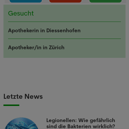
Melde dich kostenlos für unseren Newsletter
Gesucht
an und erhalte einmal pro Woche die neusten
Stellenangebote und News aus der Welt der
Pharmazie und Medizin.
Apothekerin in Diessenhofen
Apotheker/in in Zürich
Letzte News
Legionellen: Wie gefährlich
sind die Bakterien wirklich?