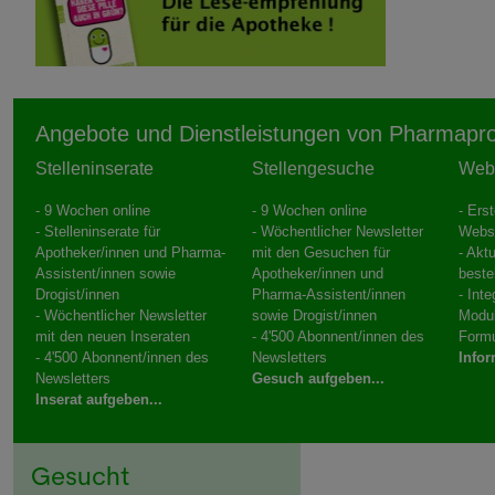
Angebote und Dienstleistungen von Pharmapr
Stelleninserate
Stellengesuche
Web
- 9 Wochen online
- 9 Wochen online
- Ers
- Stelleninserate für
- Wöchentlicher Newsletter
Webs
Apotheker/innen und Pharma-
mit den Gesuchen für
- Aktu
Assistent/innen sowie
Apotheker/innen und
beste
Drogist/innen
Pharma-Assistent/innen
- Int
- Wöchentlicher Newsletter
sowie Drogist/innen
Modu
mit den neuen Inseraten
- 4'500 Abonnent/innen des
Formu
- 4'500 Abonnent/innen des
Newsletters
Infor
Newsletters
Gesuch aufgeben...
Inserat aufgeben...
Gesucht