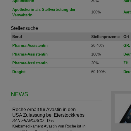
Apothekerin
30%
Aar
Apothekerin als Stellvertretung der
100%
Aar
Verwalterin
Stellensuche
Beruf
Stellenprozente
Ort
Pharma-Assistentin
20-40%
GR,
Pharma-Assistentin
100%
Deu
Pharma-Assistentin
20%
ZH
Drogist
60-100%
Deu
NEWS
Roche erhält für Avastin in den
USA Zulassung bei Eierstockkrebs
SAN FRANCISCO
-
Das
Krebsmedikament Avastin von Roche ist in