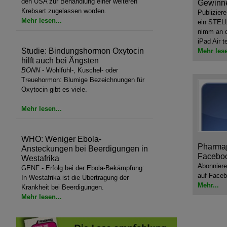
den USA zur Behandlung einer weiteren
Gewinne
Krebsart zugelassen worden.
Publizier
Mehr lesen...
ein STE
nimm an d
iPad Air te
Studie: Bindungshormon Oxytocin
Mehr lese
hilft auch bei Ängsten
BONN
- Wohlfühl-, Kuschel- oder
Treuehormon: Blumige Bezeichnungen für
Oxytocin gibt es viele.
Mehr lesen...
WHO: Weniger Ebola-
Pharmap
Ansteckungen bei Beerdigungen in
Facebo
Westafrika
Abonniere
GENF - Erfolg bei der Ebola-Bekämpfung:
auf Faceb
In Westafrika ist die Übertragung der
Mehr...
Krankheit bei Beerdigungen.
Mehr lesen...