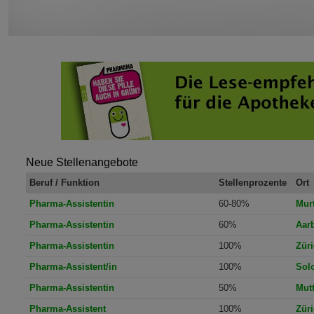
Neue Stellenangebote
Beruf / Funktion
Stellenprozente
Ort
Pharma-Assistentin
60-80%
Mur
Pharma-Assistentin
60%
Aar
Pharma-Assistentin
100%
Zür
Pharma-Assistent/in
100%
Sol
Pharma-Assistentin
50%
Mutt
Pharma-Assistent
100%
Zür