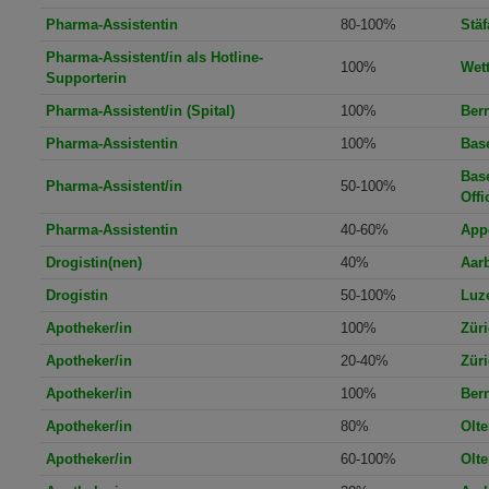
Pharma-Assistentin
80-100%
Stäf
Pharma-Assistent/in als Hotline-
100%
Wet
Supporterin
Pharma-Assistent/in (Spital)
100%
Ber
Pharma-Assistentin
100%
Bas
Bas
Pharma-Assistent/in
50-100%
Offi
Pharma-Assistentin
40-60%
App
Drogistin(nen)
40%
Aar
Drogistin
50-100%
Luz
Apotheker/in
100%
Zür
Apotheker/in
20-40%
Zür
Apotheker/in
100%
Ber
Apotheker/in
80%
Olte
Apotheker/in
60-100%
Olte