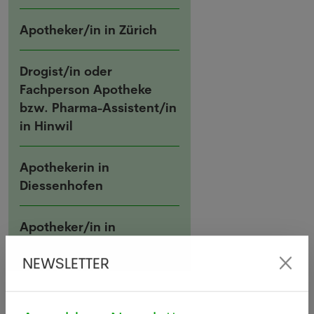
Apotheker/in in Zürich
Drogist/in oder
Fachperson Apotheke
bzw. Pharma-Assistent/in
in Hinwil
Apothekerin in
Diessenhofen
Apotheker/in in
Männedorf
NEWSLETTER