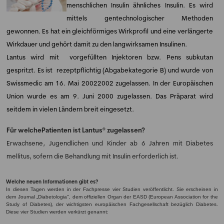
menschlichen Insulin ähnliches Insulin. Es wird
mittels gentechnologischer Methoden
gewonnen. Es hat ein gleichförmiges Wirkprofil und eine verlängerte
Wirkdauer und gehört damit zu den langwirksamen Insulinen.
Lantus wird mit vorgefüllten Injektoren bzw. Pens subkutan
gespritzt. Es ist rezeptpflichtig (Abgabekategorie B) und wurde von
Swissmedic am 16. Mai 20022002 zugelassen. In der Europäischen
Union wurde es am 9. Juni 2000 zugelassen. Das Präparat wird
seitdem in vielen Ländern breit eingesetzt.
Für welchePatienten ist Lantus® zugelassen?
Erwachsene, Jugendlichen und Kinder ab 6 Jahren mit Diabetes
mellitus, sofern die Behandlung mit Insulin erforderlich ist.
Welche neuen Informationen gibt es?
In diesen Tagen werden in der Fachpresse vier Studien veröffentlicht. Sie erscheinen in
dem Journal „Diabetologia", dem offiziellen Organ der EASD (European Association for the
Study of Diabetes), der wichtigsten europäischen Fachgesellschaft bezüglich Diabetes.
Diese vier Studien werden verkürzt genannt: