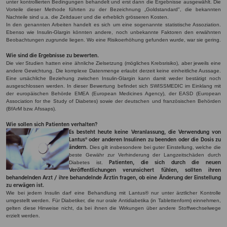
unter kontrollierten Bedingungen behandelt und erst dann die Ergebnisse ausgewählt. Die
Vorteile dieser Methode führten zu der Bezeichnung „Goldstandard", die bekannten
Nachteile sind u.a. die Zeitdauer und die erheblich grösseren Kosten.
In den genannten Arbeiten handelt es sich um eine sogenannte statistische Assoziation.
Ebenso wie Insulin-Glargin könnten andere, noch unbekannte Faktoren den erwähnten
Beobachtungen zugrunde liegen. Wo eine Risikoerhöhung gefunden wurde, war sie gering.
Wie sind die Ergebnisse zu bewerten.
Die vier Studien hatten eine ähnliche Zielsetzung (mögliches Krebsrisiko), aber jeweils eine
andere Gewichtung. Die komplexe Datenmenge erlaubt derzeit keine einheitliche Aussage.
Eine ursächliche Beziehung zwischen Insulin-Glargin kann damit weder bestätigt noch
ausgeschlossen werden. In dieser Bewertung befindet sich SWISSMEDIC im Einklang mit
der europäischen Behörde EMEA (European Medicines Agency), der EASD (European
Association for the Study of Diabetes) sowie der deutschen und französischen Behörden
(BfArM bzw. Afssaps).
Wie sollen sich Patienten verhalten?
Es besteht heute keine Veranlassung, die Verwendung von
Lantus® oder anderen Insulinen zu beenden oder die Dosis zu
ändern.
Dies gilt insbesondere bei guter Einstellung, welche die
beste Gewähr zur Verhinderung der Langzeitschäden durch
Patienten, die sich durch die neuen
Diabetes ist.
Veröffentlichungen verunsichert fühlen, sollten ihren
behandelnden Arzt / ihre behandelnde Ärztin fragen, ob eine Änderung der Einstellung
zu erwägen ist.
Wie bei jedem Insulin darf eine Behandlung mit Lantus® nur unter ärztlicher Kontrolle
umgestellt werden. Für Diabetiker, die nur orale Antidiabetika (in Tablettenform) einnehmen,
gelten diese Hinweise nicht, da bei ihnen die Wirkungen über andere Stoffwechselwege
erzielt werden.