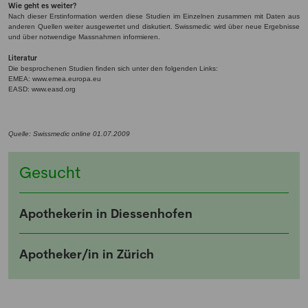
NEWSLETTER
Wie geht es weiter?
Nach dieser Erstinformation werden diese Studien im Einzelnen zusammen mit Daten aus
anderen Quellen weiter ausgewertet und diskutiert. Swissmedic wird über neue Ergebnisse
und über notwendige Massnahmen informieren.
Anmeldung Newsletter
Literatur
Die besprochenen Studien finden sich unter den folgenden Links:
EMEA: www.emea.europa.eu
Melde dich kostenlos für unseren Newsletter
EASD: www.easd.org
an und erhalte einmal pro Woche die neusten
Stellenangebote und News aus der Welt der
Quelle: Swissmedic online 01.07.2009
Pharmazie und Medizin.
Gesucht
Apothekerin in Diessenhofen
Apotheker/in in Zürich