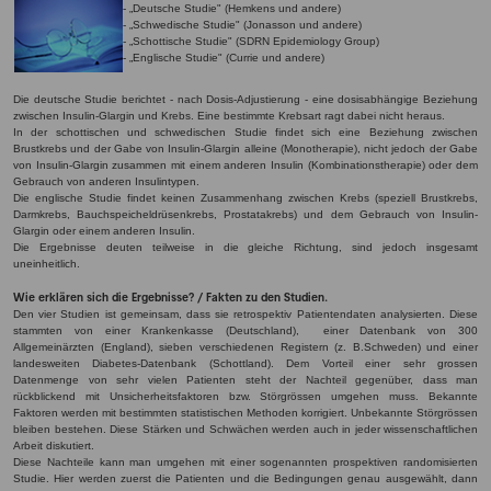
- „Deutsche Studie" (Hemkens und andere)
- „Schwedische Studie" (Jonasson und andere)
- „Schottische Studie" (SDRN Epidemiology Group)
- „Englische Studie" (Currie und andere)
Die deutsche Studie berichtet - nach Dosis-Adjustierung - eine dosisabhängige Beziehung
zwischen Insulin-Glargin und Krebs. Eine bestimmte Krebsart ragt dabei nicht heraus.
In der schottischen und schwedischen Studie findet sich eine Beziehung zwischen
Brustkrebs und der Gabe von Insulin-Glargin alleine (Monotherapie), nicht jedoch der Gabe
von Insulin-Glargin zusammen mit einem anderen Insulin (Kombinationstherapie) oder dem
Gebrauch von anderen Insulintypen.
Die englische Studie findet keinen Zusammenhang zwischen Krebs (speziell Brustkrebs,
Darmkrebs, Bauchspeicheldrüsenkrebs, Prostatakrebs) und dem Gebrauch von Insulin-
Glargin oder einem anderen Insulin.
Die Ergebnisse deuten teilweise in die gleiche Richtung, sind jedoch insgesamt
uneinheitlich.
Wie erklären sich die Ergebnisse? / Fakten zu den Studien.
Den vier Studien ist gemeinsam, dass sie retrospektiv Patientendaten analysierten. Diese
stammten von einer Krankenkasse (Deutschland), einer Datenbank von 300
Allgemeinärzten (England), sieben verschiedenen Registern (z. B.Schweden) und einer
landesweiten Diabetes-Datenbank (Schottland). Dem Vorteil einer sehr grossen
Datenmenge von sehr vielen Patienten steht der Nachteil gegenüber, dass man
rückblickend mit Unsicherheitsfaktoren bzw. Störgrössen umgehen muss. Bekannte
Faktoren werden mit bestimmten statistischen Methoden korrigiert. Unbekannte Störgrössen
bleiben bestehen. Diese Stärken und Schwächen werden auch in jeder wissenschaftlichen
Arbeit diskutiert.
Diese Nachteile kann man umgehen mit einer sogenannten prospektiven randomisierten
Studie. Hier werden zuerst die Patienten und die Bedingungen genau ausgewählt, dann