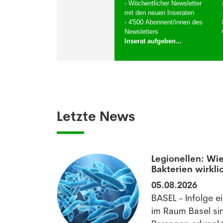
- Wöchentlicher Newsletter
mit den neuen Inseraten
- 4'500 Abonnent/innen des
Newsletters
Inserat aufgeben...
Letzte News
aumatisierten
Legionellen: Wie
Bakterien wirkli
05.08.2026
off könnte
BASEL - Infolge e
matischen
im Raum Basel si