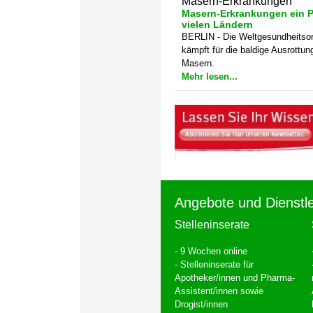
Masern-Erkrankungen
Masern-Erkrankungen ein P
vielen Ländern
BERLIN - Die Weltgesundheitsor
kämpft für die baldige Ausrottun
Masern.
Mehr lesen...
Angebote und Dienstl
Stelleninserate
- 9 Wochen online
- Stelleninserate für
Apotheker/innen und Pharma-
Assistent/innen sowie
Drogist/innen