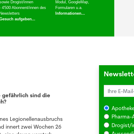
sowie Drogist/innen
Modul, GoogleMap,
- 4'500 Abonnent/innen des
Formularen u.a.
Newsletters
Informationen...
Gesuch aufgeben...
Newslett
 gefährlich sind die
Juck
ch?
die 
Apotheke
03.08
Pharma-A
ines Legionellenausbruchs
BERLI
Drogist/i
nd innert zwei Wochen 26
Somm
Aussendi