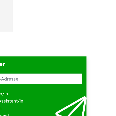
er
reiz im Sommer? Schuld sein könnte
Herbstgrasmilbe
r/in
.2026
ssistent/in
N - Viele kleine Tierchen sind in den
n
ermonaten unterwegs, die stechen
enst