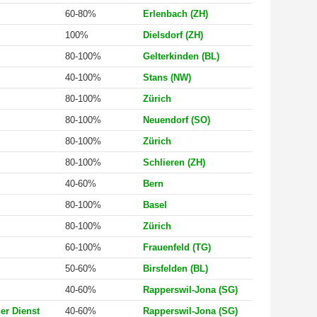
60-80%
Erlenbach (ZH)
100%
Dielsdorf (ZH)
80-100%
Gelterkinden (BL)
40-100%
Stans (NW)
80-100%
Zürich
80-100%
Neuendorf (SO)
80-100%
Zürich
NEWSLETTER
80-100%
Schlieren (ZH)
40-60%
Bern
80-100%
Basel
Anmeldung Newsletter
80-100%
Zürich
60-100%
Frauenfeld (TG)
Melde dich kostenlos für unseren Newsletter an und
50-60%
Birsfelden (BL)
erhalte einmal pro Woche die neusten Stellenangebote
40-60%
Rapperswil-Jona (SG)
und News aus der Welt der Pharmazie und Medizin.
her Dienst
40-60%
Rapperswil-Jona (SG)