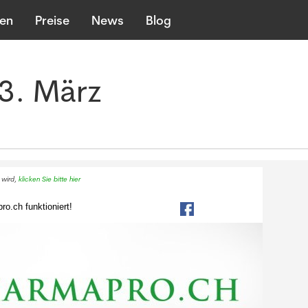
len
Preise
News
Blog
3. März
 wird,
klicken Sie bitte hier
o.ch funktioniert!