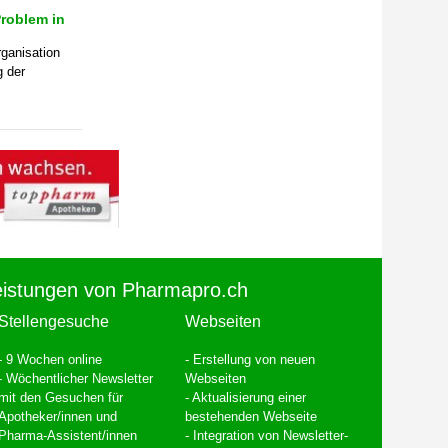
roblem in
ganisation
g der
eistungen von Pharmapro.ch
Stellengesuche
Webseiten
- 9 Wochen online
- Erstellung von neuen
- Wöchentlicher Newsletter
Webseiten
mit den Gesuchen für
- Aktualisierung einer
Apotheker/innen und
bestehenden Webseite
Pharma-Assistent/innen
- Integration von Newsletter-