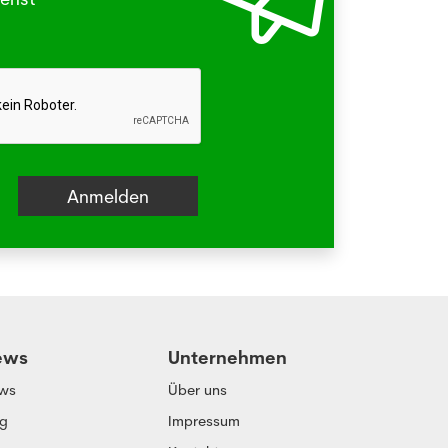
beissen.
hr
ews
Unternehmen
ws
Über uns
og
Impressum