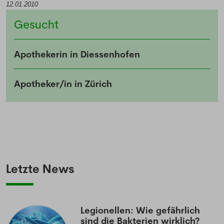
12.01.2010
Melde dich kostenlos für unseren Newsletter
an und erhalte einmal pro Woche die neusten
Gesucht
Stellenangebote und News aus der Welt der
Pharmazie und Medizin.
Apothekerin in Diessenhofen
Apotheker/in in Zürich
Letzte News
Legionellen: Wie gefährlich
sind die Bakterien wirklich?