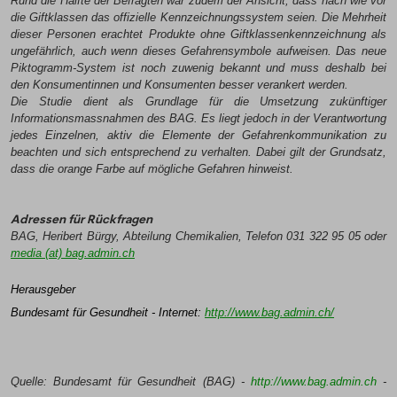
Rund die Hälfte der Befragten war zudem der Ansicht, dass nach wie vor
die Giftklassen das offizielle Kennzeichnungssystem seien. Die Mehrheit
dieser Personen erachtet Produkte ohne Giftklassenkennzeichnung als
ungefährlich, auch wenn dieses Gefahrensymbole aufweisen. Das neue
Piktogramm-System ist noch zuwenig bekannt und muss deshalb bei
den Konsumentinnen und Konsumenten besser verankert werden.
Die Studie dient als Grundlage für die Umsetzung zukünftiger
Informationsmass­nahmen des BAG. Es liegt jedoch in der Verantwortung
jedes Einzelnen, aktiv die Elemente der Gefahrenkommunikation zu
beachten und sich entsprechend zu verhalten. Dabei gilt der Grundsatz,
dass die orange Farbe auf mögliche Gefahren hinweist.
Adressen für Rückfragen
BAG,
Heribert Bürgy, Abteilung Chemikalien, Telefon 031 322 95 05 oder
media
(at)
bag.admin.ch
Herausgeber
NEWSLETTER
Bundesamt für Gesundheit - Internet:
http://www.bag.admin.ch/
Anmeldung Newsletter
Quelle: Bundesamt für Gesundheit (BAG) -
http://www.bag.admin.ch
-