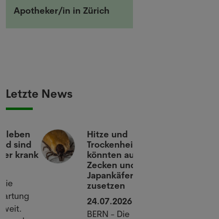
Apotheker/in in Zürich
Letzte News
Hitze und
Antibioti
Trockenheit
werden g
k
könnten auch
nicht opt
Zecken und
eingeset
Japankäfern
23.07.20
zusetzen
LONDON 
24.07.2026
bekommen
BERN - Die
Patienten 