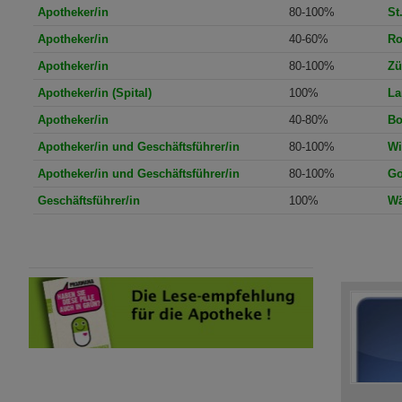
Apotheker/in
80-100%
St
Apotheker/in
40-60%
Ro
Apotheker/in
80-100%
Zü
Apotheker/in (Spital)
100%
La
Apotheker/in
40-80%
Bo
Apotheker/in und Geschäftsführer/in
80-100%
Wi
Apotheker/in und Geschäftsführer/in
80-100%
Go
Geschäftsführer/in
100%
Wä