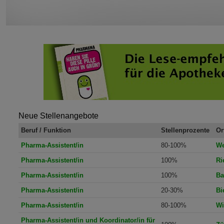
Neue Stellenangebote
Beruf / Funktion
Stellenprozente
Or
Pharma-Assistent/in
80-100%
We
Pharma-Assistent/in
100%
Ri
Pharma-Assistent/in
100%
Ba
Pharma-Assistent/in
20-30%
Bi
Pharma-Assistent/in
80-100%
Wi
Pharma-Assistent/in und Koordinator/in für