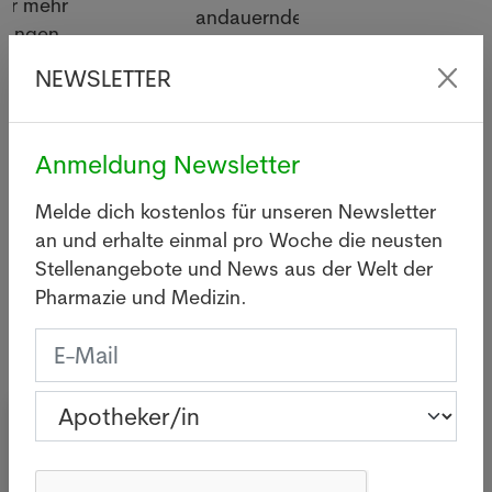
andauernde Hitze
Antibiotik
und Trockenheit
wirklich 
sorgt nicht nur für
NEWSLETTER
Eine Stud
Schäden für die
globale M
Vegetation und für
und über
negative Folgen für
Anmeldung Newsletter
Unterschi
vulnerable
Melde dich kostenlos für unseren Newsletter
Menschen.
Mehr
an und erhalte einmal pro Woche die neusten
Mehr
Stellenangebote und News aus der Welt der
Pharmazie und Medizin.
Newsletter