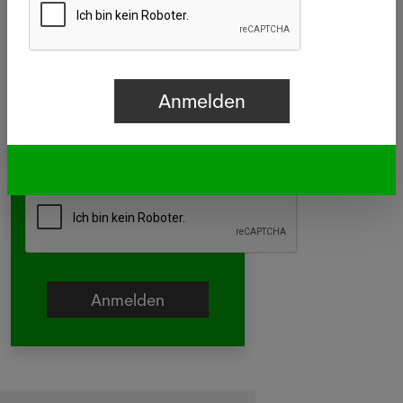
Apotheker/in
Pharma-Assistent/in
Drogist/in
Aussendienst
Andere