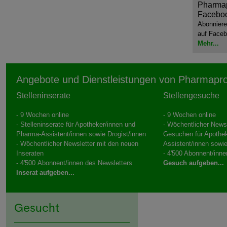
Pharmap
Facebo
Abonniere
auf Faceb
Mehr...
Angebote und Dienstleistungen von Pharmapr
Stelleninserate
Stellengesuche
- 9 Wochen online
- 9 Wochen online
- Stelleninserate für Apotheker/innen und
- Wöchentlicher Newsl
Pharma-Assistent/innen sowie Drogist/innen
Gesuchen für Apothe
- Wöchentlicher Newsletter mit den neuen
Assistent/innen sowie
Inseraten
- 4'500 Abonnent/inne
- 4'500 Abonnent/innen des Newsletters
Gesuch aufgeben...
Inserat aufgeben...
Gesucht