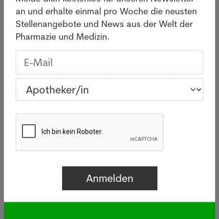
Melde dich kostenlos für unseren Newsletter
Typ-2-Diabetes und verbessert einzelne Faktoren des metabolischen
an und erhalte einmal pro Woche die neusten
Syndroms.
,
Die Studie XENDOS zur Prüfung
von Xenical® war die erste
Stellenangebote und News aus der Welt der
Studie, die aufzeigte, dass die Behandlung mit einem Medikament zur
Pharmazie und Medizin.
Gewichtsreduktion das Risiko für die Entstehung von Typ-2-Diabetes
erheblich senken kann. Xenical® ist gut
verträglich und wirkt im Gegensatz
zu Appetitzüglern nicht im Gehirn. Xenical® ist für ein breites Spektrum
von
Patientengruppen geeignet, darunter Patienten mit Bluthochdruck,
Fettstoffwechselstörung, Typ-2-
Diabetes und Patienten, die an mehreren
Krankheiten gleichzeitig leiden. Xenical® ist in über 130 Ländern auf
der
ganzen Welt für die Gewichtsreduktion zugelassen.
Alle in dieser Mitteilung verwendeten oder
erwähnten Markennamen sind gesetzlich geschützt.
Quelle: Roche Pharma (Schweiz)