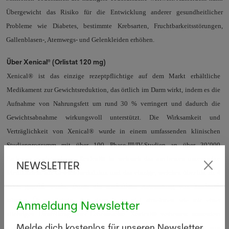
Übergewicht das Risiko für die Entwicklung anderer gesundheitlicher
Probleme wie
Diabetes, bestimmte Krebsarten, Fruchtbarkeitsstörungen,
Gallenblasen-, Atemwegs- und Gelenkleiden erhöhen.
Über Xenical® (Orlistat 120 mg)
Xenical® ist das einzige rezeptpflichtige auf dem Markt erhältliche
Medikament zur Gewichtsreduktion, das örtlich im Darm wirkt, indem es die
Aufnahme von Nahrungsfett um rund 30 % verringert und dadurch die
Gewichtsabnahme wirkungsvoll unterstützt. Die Wirksamkeit und
Verträglichkeit von Xenical® wurde in einem umfassenden klinischen
Studienprogramm mit über 100 Phase-III/IV-Studien an über 30’000
Patienten nachgewiesen. Xenical® ist weltweit das am besten untersuchte
NEWSLETTER
Medikament zur Gewichtsreduktion und das einzige, welches über bis zu 4
Jahre geprüft wurde. Durch die zusätzliche Anwendung von Xenical®
können Übergewichtige fast doppelt so viel abnehmen wie mit einer
Anmeldung Newsletter
alleinigen Umstellung ihrer Lebensweise. Xenical® verbessert ausserdem
kardiovaskuläre Risikofaktoren, senkt das Risiko für die Entstehung von