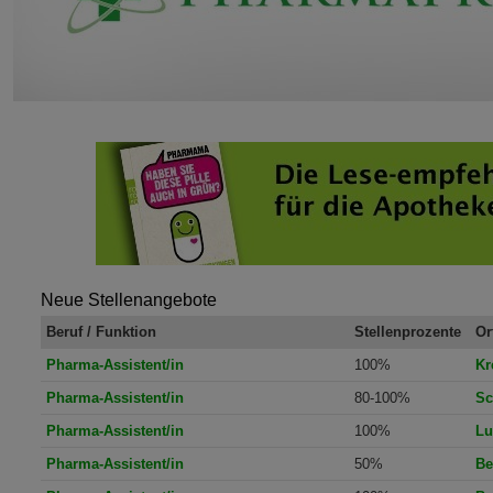
Neue Stellenangebote
Beruf / Funktion
Stellenprozente
Or
Pharma-Assistent/in
100%
Kr
Pharma-Assistent/in
80-100%
Sc
Pharma-Assistent/in
100%
Lu
Pharma-Assistent/in
50%
Be