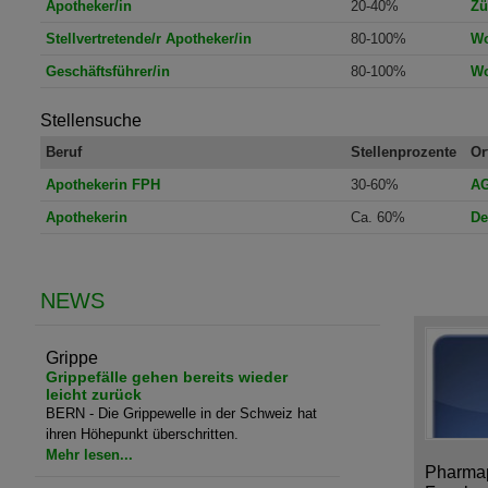
Apotheker/in
20-40%
Zü
Stellvertretende/r Apotheker/in
80-100%
Wo
Geschäftsführer/in
80-100%
Wo
Stellensuche
Beruf
Stellenprozente
Or
Apothekerin FPH
30-60%
AG
Apothekerin
Ca. 60%
De
NEWS
Grippe
Grippefälle gehen bereits wieder
leicht zurück
BERN - Die Grippewelle in der Schweiz hat
ihren Höhepunkt überschritten.
Mehr lesen...
Pharmap