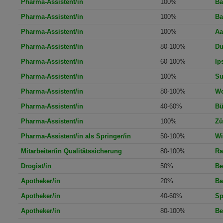
Pharma-Assistent/in
100%
Ba
Pharma-Assistent/in
100%
Ba
Pharma-Assistent/in
100%
Aa
Pharma-Assistent/in
80-100%
Du
Pharma-Assistent/in
60-100%
Ip
Pharma-Assistent/in
100%
Su
Pharma-Assistent/in
80-100%
Wo
Pharma-Assistent/in
40-60%
Bü
Pharma-Assistent/in
100%
Zü
Pharma-Assistent/in als Springer/in
50-100%
Wi
Mitarbeiter/in Qualitätssicherung
80-100%
Ra
Drogist/in
50%
Be
Apotheker/in
20%
Ba
Apotheker/in
40-60%
Sp
Apotheker/in
80-100%
Be