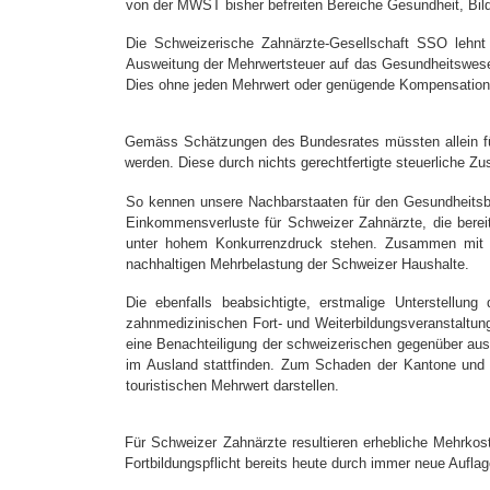
von der MWST bisher befreiten Bereiche Gesundheit, Bild
Die Schweizerische Zahnärzte-Gesellschaft SSO lehn
Ausweitung der Mehrwertsteuer auf das Gesundheitswesen
Dies ohne jeden Mehrwert oder genügende Kompensation
Gemäss Schätzungen des Bundesrates müssten allein für 
werden. Diese durch nichts gerechtfertigte steuerliche 
So kennen unsere Nachbarstaaten für den Gesundheitsbe
Einkommensverluste für Schweizer Zahnärzte, die bere
unter hohem Konkurrenzdruck stehen.
Zusammen mit d
nachhaltigen Mehrbelastung der Schweizer Haushalte.
Die ebenfalls beabsichtigte, erstmalige Unterstellu
zahnmedizinischen Fort- und Weiterbildungsveranstaltung
eine Benachteiligung der schweizerischen gegenüber aus
im Ausland stattfinden. Zum Schaden der Kantone und Ge
touristischen Mehrwert darstellen.
Für Schweizer Zahnärzte resultieren erhebliche Mehrkost
Fortbildungspflicht bereits heute durch immer neue Aufla