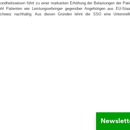
sundheitswesen führt zu einer markanten Erhöhung der Belastungen der Pati
und News aus der Welt der Pharmazie und Medizin.
ohl Patienten wie Leistungserbringer gegenüber Angehörigen aus EU-Staa
 Schweiz nachhaltig. Aus diesen Gründen lehnt die SSO eine Unterstel
Newslett