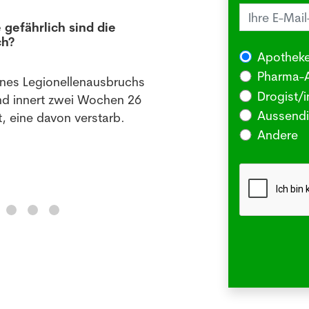
 gefährlich sind die
Juck
ch?
die 
Apotheke
03.08
Pharma-A
ines Legionellenausbruchs
BERLI
Drogist/i
nd innert zwei Wochen 26
Somm
Aussendi
, eine davon verstarb.
oder 
Andere
Me