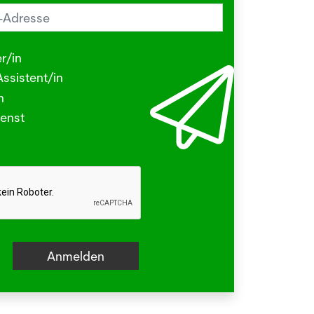
reiz im Sommer? Schuld sein könnte
Herbstgrasmilbe
r/in
.2026
ssistent/in
N - Viele kleine Tierchen sind in den
n
ermonaten unterwegs, die stechen
enst
beissen.
hr