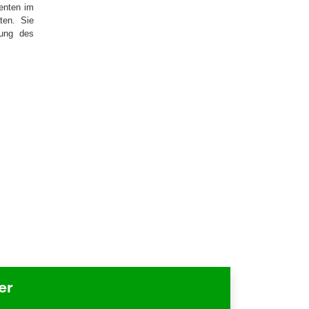
enten im
ten. Sie
lung des
er