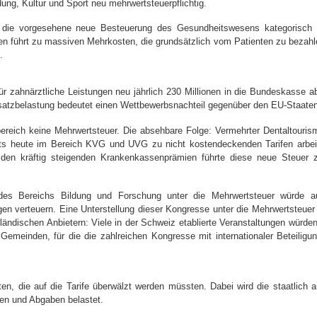
ung, Kultur und Sport neu mehrwertsteuerpflichtig.
t die vorgesehene neue Besteuerung des Gesundheitswesens kategorisch 
 führt zu massiven Mehrkosten, die grundsätzlich vom Patienten zu bezahl
.
zahnärztliche Leistungen neu jährlich 230 Millionen in die Bundeskasse ab
Zusatzbelastung bedeutet einen Wettbewerbsnachteil gegenüber den EU-Staaten
reich keine Mehrwertsteuer. Die absehbare Folge: Vermehrter Dentaltouri
its heute im Bereich KVG und UVG zu nicht kostendeckenden Tarifen arbei
en kräftig steigenden Krankenkassenprämien führte diese neue Steuer z
ng des Bereichs Bildung und Forschung unter die Mehrwertsteuer würde a
NEWSLETTER
en verteuern. Eine Unterstellung dieser Kongresse unter die Mehrwertsteuer
ländischen Anbietern:
Viele in der Schweiz etablierte Veranstaltungen würden
meinden, für die die zahlreichen Kongresse mit internationaler Beteiligu
Anmeldung Newsletter
en, die auf die Tarife überwälzt werden müssten. Dabei wird die staatlich a
Melde dich kostenlos für unseren Newsletter an und
gen und Abgaben belastet.
erhalte einmal pro Woche die neusten Stellenangebote