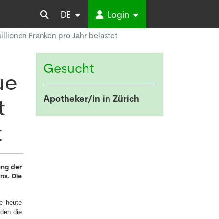
DE
Login
llionen Franken pro Jahr belastet
Gesucht
ue
Apotheker/in in Zürich
t
t
ung der
ns. Die
e heute
rden die