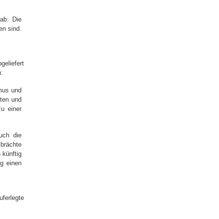
ab: Die
en sind.
geliefert
:
smus und
ten und
u einer
uch die
 brächte
 künftig
ng einen
uferlegte