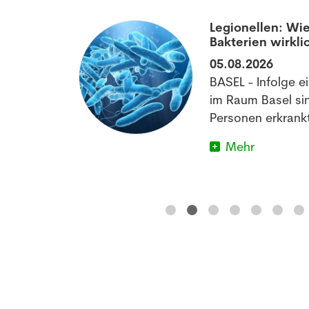
aumatisierten
Legionellen: Wie
Bakterien wirkli
05.08.2026
off könnte
BASEL - Infolge e
matischen
im Raum Basel si
im Schlafen
Personen erkrankt
Mehr