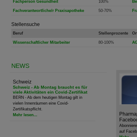
Fachperson Gesundheit
100%
Be
Fachverantwortliche/r Praxisapotheke
50-70%
Fr
Stellensuche
Beruf
Stellenprozente
Or
Wissenschaftlicher Mitarbeiter
80-100%
AG
NEWS
Schweiz
Schweiz - Ab Montag braucht es für
viele Aktivitäten ein Covid-Zertifikat
BERN - Ab dem heutigen Montag gilt in
vielen Innenräumen eine Covid-
Zertifikatspflicht.
Pharmap
Mehr lesen...
Facebo
Abonniere
auf Faceb