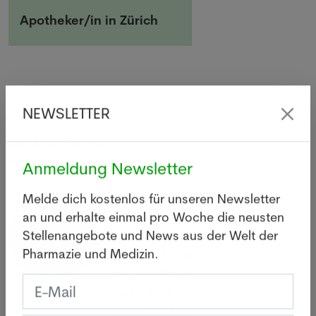
Apotheker/in in Zürich
NEWSLETTER
Letzte News
Anmeldung Newsletter
Legionellen: Wie gefährlich
Melde dich kostenlos für unseren Newsletter
sind die Bakterien wirklich?
an und erhalte einmal pro Woche die neusten
05.08.2026
Stellenangebote und News aus der Welt der
BASEL - Infolge eines
Pharmazie und Medizin.
Legionellenausbruchs im Raum
Basel sind innert zwei Wochen 26
Personen erkrankt, eine davon