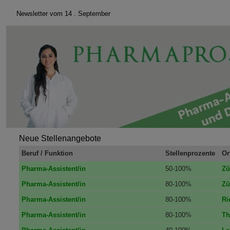
Newsletter vom 14 . September
Neue Stellenangebote
Beruf / Funktion
Stellenprozente
Or
Pharma-Assistent/in
50-100%
Zü
Pharma-Assistent/in
80-100%
Zü
Pharma-Assistent/in
80-100%
Ri
Pharma-Assistent/in
80-100%
Th