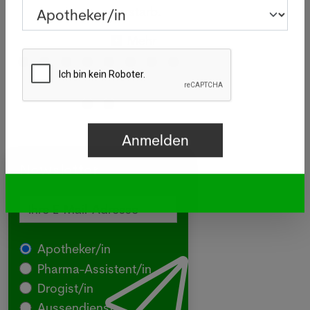
verstarb.
Mehr
Newsletter
Apotheker/in
Pharma-Assistent/in
Drogist/in
Aussendienst