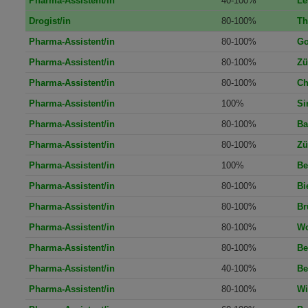
Pharma-Assistent/in
40-100%
Le
Drogist/in
80-100%
Th
Pharma-Assistent/in
80-100%
Go
Pharma-Assistent/in
80-100%
Zü
Pharma-Assistent/in
80-100%
Ch
Pharma-Assistent/in
100%
Si
Pharma-Assistent/in
80-100%
Ba
Pharma-Assistent/in
80-100%
Zü
Pharma-Assistent/in
100%
Be
Pharma-Assistent/in
80-100%
Bi
Pharma-Assistent/in
80-100%
Br
Pharma-Assistent/in
80-100%
Wo
Pharma-Assistent/in
80-100%
Be
Pharma-Assistent/in
40-100%
Be
Pharma-Assistent/in
80-100%
Wi