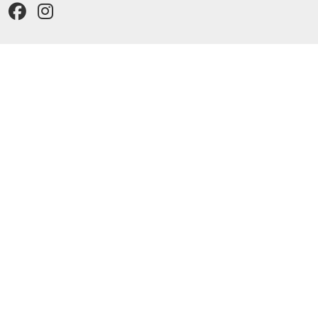
Nutzungsbedingungen
Datenschutz
Meine Cookie-Präferenzen ändern