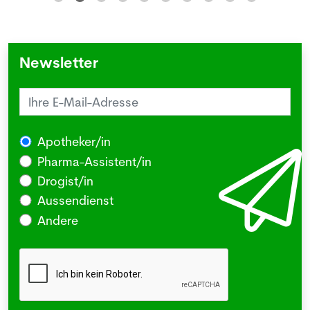
Newsletter
Apotheker/in
Pharma-Assistent/in
Drogist/in
Aussendienst
Andere