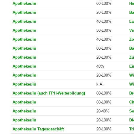
Apotheker/in
60-80%
Ch
Apotheker/in
20-60%
Ho
Apotheker/in
60-100%
He
Apotheker/in
20-100%
Ba
Apotheker/in
40-100%
La
Apotheker/in
50-100%
Vi
Apotheker/in
40-100%
Zo
Apotheker/in
80-100%
Ba
Apotheker/in
20-100%
Zü
Apotheker/in
40%
Ei
Apotheker/in
20-100%
Wi
Apotheker/in
k.A.
Wi
Apotheker/in (auch FPH-Weiterbildung)
60-100%
Br
Apotheker/in
60-100%
Ch
Apotheker/in
20-40%
Se