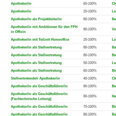
Apotheker/in
20-100%
Di
Apotheker/in Tagesgeschäft
20-100%
Tr
Apotheker/in
60-100%
Ch
Apotheker/in
20-100%
La
Apotheker/in als Projektleiter/in
80-100%
Be
Apotheker/in mit Ambitionen für den FPH
80-100%
Vo
in Offizin
Apotheker/in mit Teilzeit Homeoffice
20-100%
La
Apotheker/in als Stellvertretung
80-100%
Ba
Apotheker/in als Stellvertretung
80-100%
Be
Apotheker/in als Stellvertretung
50-100%
La
Apotheker/in als Stellvertretung
60-100%
Bi
Stellvertretende/r Apotheker/in
40-100%
Ch
Apotheker/in als Geschäftsführer/in
80-100%
Be
Apotheker/in als Geschäftsführer/in
80-100%
He
(Fachtechnische Leitung)