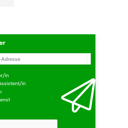
er
reiz im Sommer? Schuld sein könnte
Herbstgrasmilbe
r/in
.2026
ssistent/in
N - Viele kleine Tierchen sind in den
n
ermonaten unterwegs, die stechen
enst
beissen.
hr