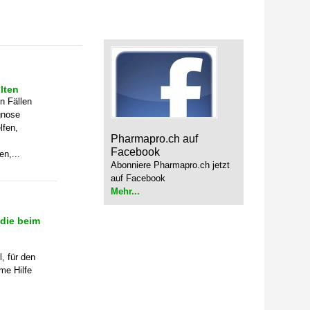
Anmeldung Newsletter
Melde dich kostenlos für unseren Newsletter an und
erhalte einmal pro Woche die neusten Stellenangebote
lten
und News aus der Welt der Pharmazie und Medizin.
n Fällen
gnose
lfen,
Pharmapro.ch auf
Facebook
n,...
Abonniere Pharmapro.ch jetzt
auf Facebook
Mehr...
udie beim
, für den
me Hilfe