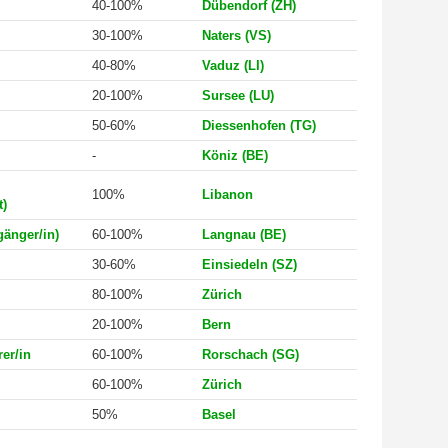
40-100%
Dübendorf (ZH)
30-100%
Naters (VS)
40-80%
Vaduz (LI)
20-100%
Sursee (LU)
50-60%
Diessenhofen (TG)
-
Köniz (BE)
100%
Libanon
)
änger/in)
60-100%
Langnau (BE)
30-60%
Einsiedeln (SZ)
80-100%
Zürich
20-100%
Bern
er/in
60-100%
Rorschach (SG)
60-100%
Zürich
NEWSLETTER
50%
Basel