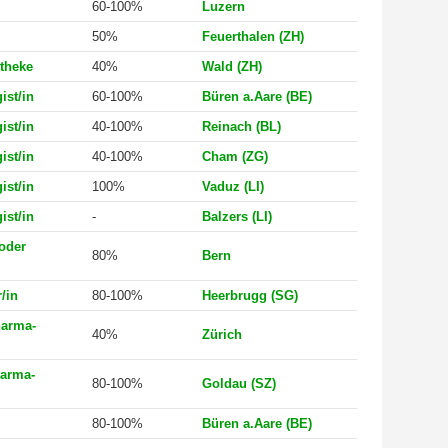
60-100%
Luzern
50%
Feuerthalen (ZH)
theke
40%
Wald (ZH)
ist/in
60-100%
Büren a.Aare (BE)
ist/in
40-100%
Reinach (BL)
ist/in
40-100%
Cham (ZG)
ist/in
100%
Vaduz (LI)
ist/in
-
Balzers (LI)
 oder
80%
Bern
/in
80-100%
Heerbrugg (SG)
harma-
40%
Zürich
arma-
80-100%
Goldau (SZ)
80-100%
Büren a.Aare (BE)