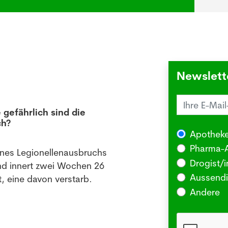
Newslett
 gefährlich sind die
Juck
ch?
die 
Apotheke
03.08
Pharma-A
ines Legionellenausbruchs
BERLI
Drogist/i
nd innert zwei Wochen 26
Somm
Aussendi
, eine davon verstarb.
oder 
Andere
Me