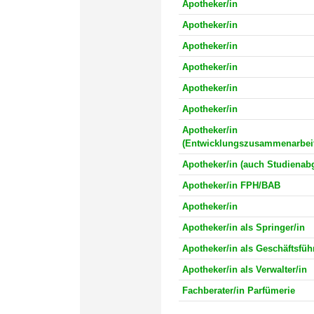
Apotheker/in
Apotheker/in
Apotheker/in
Apotheker/in
Apotheker/in
Apotheker/in
Apotheker/in
(Entwicklungszusammenarbeit
Apotheker/in (auch Studienabg
Apotheker/in FPH/BAB
Apotheker/in
Apotheker/in als Springer/in
Apotheker/in als Geschäftsführ
Apotheker/in als Verwalter/in
Fachberater/in Parfümerie