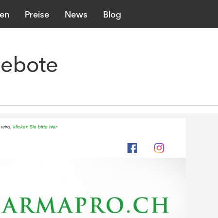
len
Preise
News
Blog
gebote
 wird,
klicken Sie bitte hier