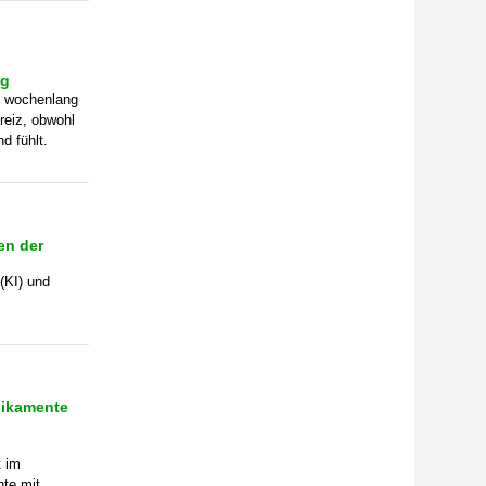
ig
 wochenlang
reiz, obwohl
d fühlt.
en der
(KI) und
dikamente
t im
te mit