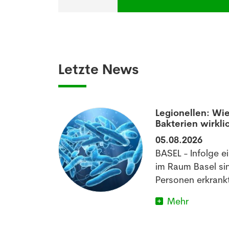
Letzte News
aumatisierten
Legionellen: Wie
Bakterien wirkli
05.08.2026
off könnte
BASEL - Infolge e
matischen
im Raum Basel si
im Schlafen
Personen erkrankt
Mehr