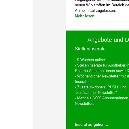
neuen Wirkstoffen im Bereich de
Arzneimittel zugelassen.
Mehr lesen...
Angebote und D
Stelleninserate
- 9 Wochen online
- Stelleninserate für Apotheker:
Pharma-Assistent:innen sowie D
- Wöchentlicher Newsletter mit 
Inseraten
- Zusatzunktionen "PUSH" und
"Zusätzlicher Newsletter"
- Mehr als 6'000 Abonnent/innen
Newsletters
Inserat aufgeben...