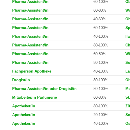
Pharma-Assistent/in
80-100%
Wo
Pharma-Assistent/in
60-100%
Ob
Pharma-Assistent/in
60-80%
Wo
Pharma-Assistent/in
40-60%
Ob
Pharma-Assistent/in
60-100%
Sp
Pharma-Assistent/in
40-100%
Il
Pharma-Assistent/in
80-100%
Ch
Pharma-Assistent/in
60-80%
Wi
Pharma-Assistent/in
80-100%
So
Fachperson Apotheke
40-100%
La
Drogist/in
80-100%
Ol
Pharma-Assistent/in oder Drogist/in
80-100%
Me
Mitarbeiter/in Parfümerie
60-80%
St
Apotheker/in
80-100%
Zü
Apotheker/in
20-100%
So