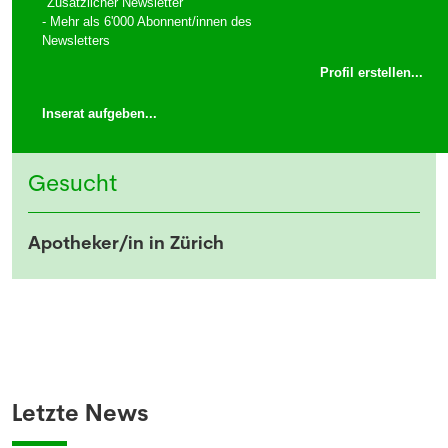
Inseraten
- 6'000 Abonnent/inne
- Zusatzunktionen "PUSH" und
"Zusätzlicher Newsletter"
- Mehr als 6'000 Abonnent/innen des
Newsletters
Profil erstellen...
Inserat aufgeben...
Gesucht
NEWSLETTER
Apotheker/in in Zürich
Anmeldung Newsletter
Melde dich kostenlos für unseren Newsletter
an und erhalte einmal pro Woche die neusten
Stellenangebote und News aus der Welt der
Pharmazie und Medizin.