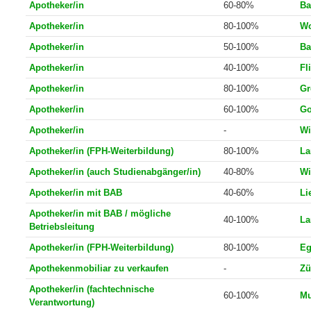
Apotheker/in
40-100%
Os
Apotheker/in
60-80%
Ba
Apotheker/in
80-100%
Wo
Apotheker/in
50-100%
Ba
Apotheker/in
40-100%
Fl
Apotheker/in
80-100%
Gr
Apotheker/in
60-100%
Go
Apotheker/in
-
Wi
Apotheker/in (FPH-Weiterbildung)
80-100%
La
Apotheker/in (auch Studienabgänger/in)
40-80%
Wi
Apotheker/in mit BAB
40-60%
Li
Apotheker/in mit BAB / mögliche
40-100%
La
Betriebsleitung
Apotheker/in (FPH-Weiterbildung)
80-100%
Eg
Apothekenmobiliar zu verkaufen
-
Zü