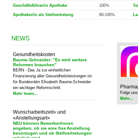
Apotheker/in (fachtechnische
60-100%
Mu
Verantwortung)
Geschäftsführer/in Apotheke
100%
So
Apotheker/in als Stellvertretung
80-100%
La
NEWS
Gesundheitskosten
Baume-Schneider: "Es wird weitere
Reformen brauchen"
BERN - Das Ja zur einheitlichen
Finanzierung aller Gesundheitsleistungen ist
für Bundesrätin Elisabeth Baume-Schneider
Pharmap
ein wichtiger Reformschritt.
Folge uns
Mehr lesen...
Mehr...
Wunscharbeitszeit» und
«Anstellungsart»
NEU können Bewerber/innen