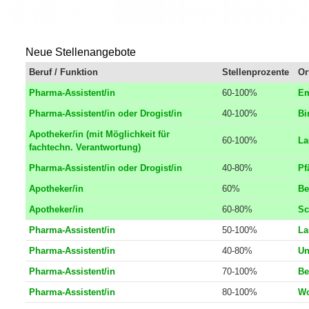
Neue Stellenangebote
Beruf / Funktion
Stellenprozente
Or
Pharma-Assistent/in
60-100%
Em
Pharma-Assistent/in oder Drogist/in
40-100%
Bi
Apotheker/in (mit Möglichkeit für
60-100%
La
fachtechn. Verantwortung)
Pharma-Assistent/in oder Drogist/in
40-80%
Pf
Apotheker/in
60%
Be
Apotheker/in
60-80%
Sc
Pharma-Assistent/in
50-100%
La
Pharma-Assistent/in
40-80%
Un
Pharma-Assistent/in
70-100%
Be