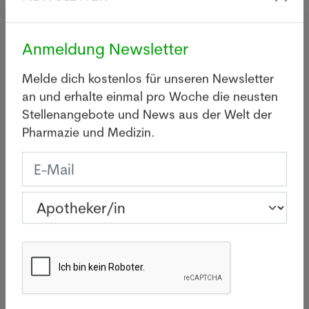
NEWSLETTER
Anmeldung Newsletter
Letzte News
Melde dich kostenlos für unseren Newsletter
an und erhalte einmal pro Woche die neusten
Stellenangebote und News aus der Welt der
Legionellen: Wie gefährlich
Pharmazie und Medizin.
sind die Bakterien wirklich?
05.08.2026
BASEL - Infolge eines
Legionellenausbruchs im Raum
Basel sind innert zwei Wochen 26
Personen erkrankt, eine davon
verstarb.
Mehr