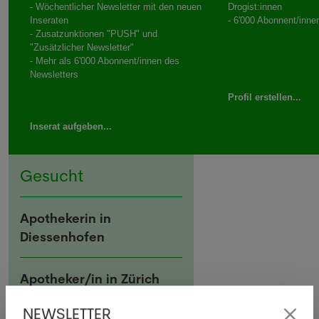
- Wöchentlicher Newsletter mit den neuen
Drogist:innen
Inseraten
- 6'000 Abonnent/inne
- Zusatzunktionen "PUSH" und
"Zusätzlicher Newsletter"
- Mehr als 6'000 Abonnent/innen des
Newsletters
Profil erstellen...
Inserat aufgeben...
Gesucht
Apothekerin in
Diessenhofen
Apotheker/in in Zürich