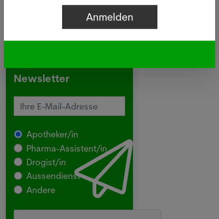
Newsletter
Apotheker/in
Pharma-Assistent/in
Drogist/in
Aussendienst
Andere