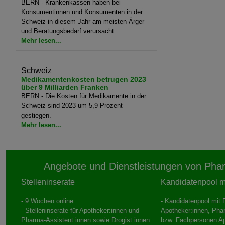
BERN - Krankenkassen haben bei
Konsumentinnen und Konsumenten in der
Schweiz in diesem Jahr am meisten Ärger
und Beratungsbedarf verursacht.
Mehr lesen...
Schweiz
Medikamentenkosten betrugen 2023
über 9 Milliarden Franken
BERN - Die Kosten für Medikamente in der
Schweiz sind 2023 um 5,9 Prozent
gestiegen.
Mehr lesen...
Angebote und Dienstleistungen von Pha
Stelleninserate
Kandidatenpool mi
- 9 Wochen online
- Kandidatenpool mit P
- Stelleninserate für Apotheker:innen und
Apotheker:innen, Pha
Pharma-Assistent:innen sowie Drogist:innen
bzw. Fachpersonen A