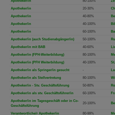
Apotheker/in
80-100%
Ze
Apotheker/in
20-30%
Ch
Apotheker/in
40-80%
Be
Apotheker/in
40-100%
Bi
Apotheker/in
60-100%
Ba
Apotheker/in (auch Studienabgänger/in)
50-100%
Ru
Apotheker/in mit BAB
40-60%
Li
Apotheker/in (FPH-Weiterbildung)
80-100%
Me
Apotheker/in (PFH Weiterbildung)
40-100%
St
Apotheker/in als Springer/in gesucht
-
La
Apotheker/in als Stellvertretung
80-100%
Wi
Apotheker/in - Stv. Geschäftsführung
50-80%
Ro
Apotheker/in als stv. Geschäftsführer/in
60-100%
Fr
Apotheker/in im Tagesgeschäft oder in Co-
20-100%
Be
Geschäftsführung
Verantwortliche/r Apotheker/in
80-99%
Me