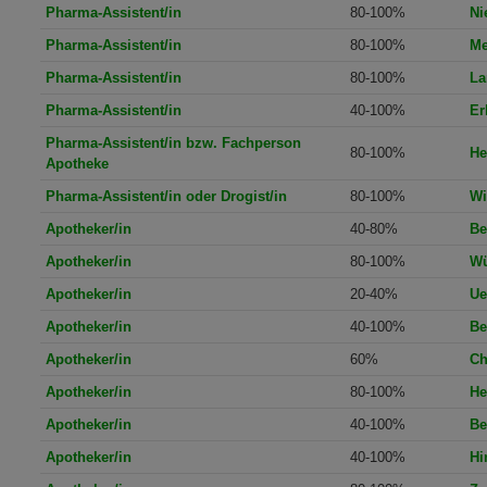
Pharma-Assistent/in
80-100%
Ni
Pharma-Assistent/in
80-100%
Me
Pharma-Assistent/in
80-100%
La
Pharma-Assistent/in
40-100%
Er
Pharma-Assistent/in bzw. Fachperson
80-100%
He
Apotheke
Pharma-Assistent/in oder Drogist/in
80-100%
Wi
Apotheker/in
40-80%
Be
Apotheker/in
80-100%
Wü
Apotheker/in
20-40%
Ue
Apotheker/in
40-100%
Be
Apotheker/in
60%
Ch
Apotheker/in
80-100%
He
Apotheker/in
40-100%
Be
Apotheker/in
40-100%
Hi