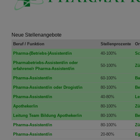
Neue Stellenangebote
Beruf / Funktion
Stellenprozente
Or
Pharma-(Betriebs-)Assistent/in
40-100%
Sc
Pharmabetriebs-Assistent/in oder
50-100%
Zü
erfahrene/r Pharma-Assistent/in
Pharma-Assistent/in
60-100%
Ba
Pharma-Assistent/in oder Drogist/in
80-100%
Be
Pharma-Assistent/in
40-80%
Le
Apotheker/in
80-100%
Zü
Leitung Team Bildung Apotheker/in
80-100%
Be
Pharma-Assistent/in
80-100%
Zü
Pharma-Assistent/in
20-80%
Eg