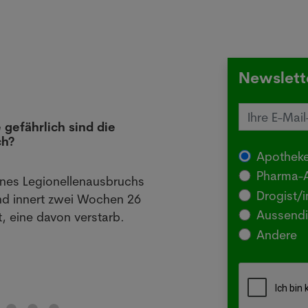
Newslett
 gefährlich sind die
Juck
ch?
die 
Apotheke
03.08
Pharma-A
ines Legionellenausbruchs
BERLI
Drogist/i
nd innert zwei Wochen 26
Somm
Aussendi
, eine davon verstarb.
oder 
Andere
Me