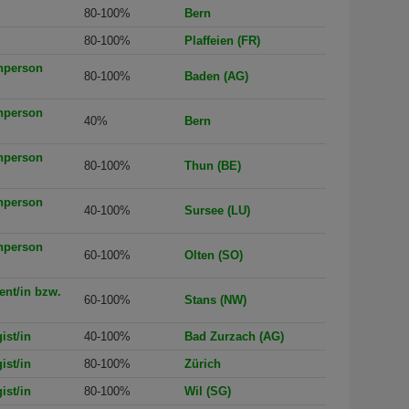
80-100%
Bern
80-100%
Plaffeien (FR)
hperson
80-100%
Baden (AG)
hperson
40%
Bern
hperson
80-100%
Thun (BE)
hperson
40-100%
Sursee (LU)
hperson
60-100%
Olten (SO)
ent/in bzw.
60-100%
Stans (NW)
ist/in
40-100%
Bad Zurzach (AG)
ist/in
80-100%
Zürich
ist/in
80-100%
Wil (SG)