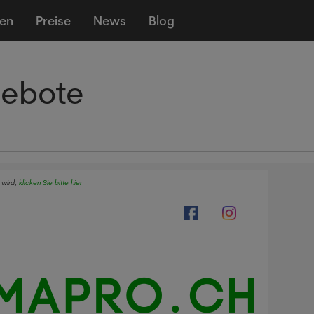
len
Preise
News
Blog
gebote
 wird,
klicken Sie bitte hier