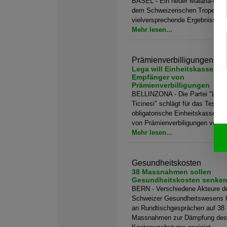
BASEL - Ein neuer Malaria-Impfst
dem Schweizerischen Tropeninst
vielversprechende Ergebnisse erz
Mehr lesen...
Prämienverbilligungen
Lega will Einheitskasse für
Empfänger von
Prämienverbilligungen
BELLINZONA - Die Partei "Lega 
Ticinesi" schlägt für das Tessin 
obligatorische Einheitskasse fü
von Prämienverbiligungen vor.
Mehr lesen...
Gesundheitskosten
38 Massnahmen sollen
Gesundheitskosten senke
BERN - Verschiedene Akteure d
Schweizer Gesundheitswesens 
an Rundtischgesprächen auf 38
Massnahmen zur Dämpfung des