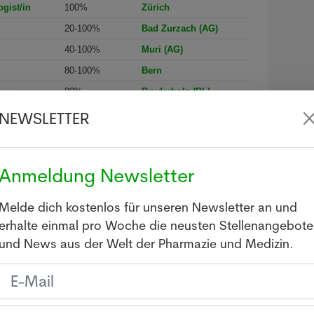
gist/in
100%
Zürich
20-100%
Bad Zurzach (AG)
40-100%
Muri (AG)
80-100%
Bern
80%
Bruderholz (BL)
NEWSLETTER
100%
Libanon
)
ldung
80-100%
Bern
80-100%
Landquart (GR)
Anmeldung Newsletter
40-100%
Zürich
Melde dich kostenlos für unseren Newsletter an und
erhalte einmal pro Woche die neusten Stellenangebote
und News aus der Welt der Pharmazie und Medizin.
 TPH
sse