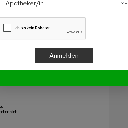
off hat laut
itut
ielt.
Pharmapro auf Insta
Folge uns auf Instagram
Mehr...
dei
eine
r Empfänger
n
es
haben sich