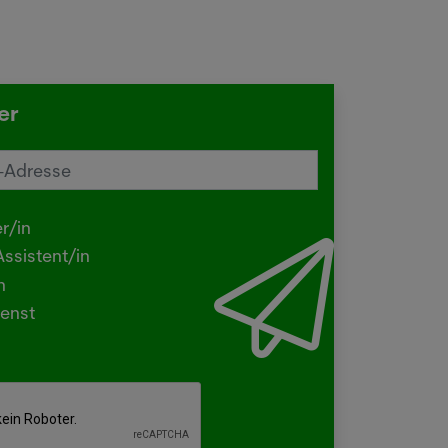
er
reiz im Sommer? Schuld sein könnte
Herbstgrasmilbe
r/in
.2026
ssistent/in
N - Viele kleine Tierchen sind in den
n
ermonaten unterwegs, die stechen
enst
beissen.
hr