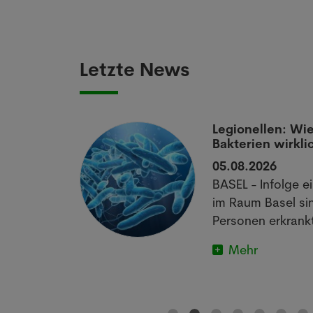
Letzte News
aumatisierten
Legionellen: Wie
Bakterien wirkli
05.08.2026
off könnte
BASEL - Infolge e
matischen
im Raum Basel si
im Schlafen
Personen erkrankt
Mehr