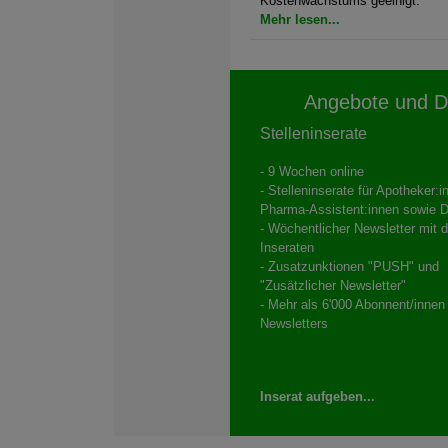
Kostenwachstums geeinigt.
Mehr lesen...
Angebote und D
Stelleninserate
- 9 Wochen online
- Stelleninserate für Apotheker:
Pharma-Assistent:innen sowie D
- Wöchentlicher Newsletter mit 
Inseraten
- Zusatzunktionen "PUSH" und
"Zusätzlicher Newsletter"
- Mehr als 6'000 Abonnent/innen
Newsletters
Inserat aufgeben...