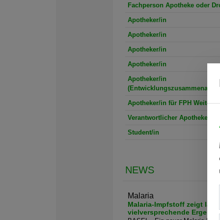
Fachperson Apotheke oder Dro
Apotheker/in
Apotheker/in
Apotheker/in
Apotheker/in
Apotheker/in
(Entwicklungszusammenarbeit
Apotheker/in für FPH Weiterbi
Verantwortlicher Apotheker/in
Student/in
NEWS
Malaria
Malaria-Impfstoff zeigt laut
vielversprechende Ergebni