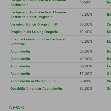
Fachperson Apotheke bzw. Pharma-
40-50%
Be
Assistent/in
Fachperson Apotheke bzw. Pharma-
40-100%
Be
Assistent/in oder Drogist/in
Verantwortliche/r Drogist/in HF
60-100%
Zo
Drogist/in als Leitung Drogerie
60-100%
Kü
Pharma-Assistent/in oder Fachperson
40-100%
Me
Apotheke
Apotheker/in
80-100%
Be
Apotheker/in
40-100%
Ro
Apotheker/in
60-100%
Lu
Apotheker/in
50-100%
Go
Apotheker/in in Weiterbildung
50-80%
Wi
Geschäftsführende/r Apotheker/in
80-100%
St
NEWS