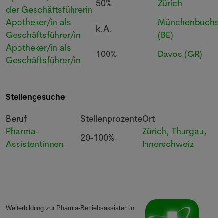
50%
Zürich
der Geschäftsführerin
Apotheker/in als
Münchenbuch
k.A.
Geschäftsführer/in
(BE)
Apotheker/in als
100%
Davos (GR)
Geschäftsführer/in
Stellengesuche
Beruf
Stellenprozente
Ort
Pharma-
Zürich, Thurgau,
20-100%
Assistentinnen
Innerschweiz
Weiterbildung zur Pharma-Betriebsassistentin