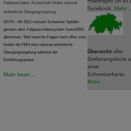
Pharmapro.ch ist 
Fallpauschalen: Ärzteschaft fordert national
Facebook.
Mehr..
einheitliche Übergangsregelung
BERN -
Ab 2012 müssen Schweizer Spitäler
gemäss dem Fallpauschalensystem SwissDRG
abrechnen. Weil manche Fragen noch offen sind,
fordert die FMH eine national einheitliche
Übersicht
aller
Übergangsregelung während der
Stellenangebote a
Einführungsphase
...
einer
Schweizerkarte.
Mehr lesen...
Mehr...
Angebote und
Dienstleistungen von
Pharmapro.ch
Stelleninserate
Stellengesuche
Webseitengestalt