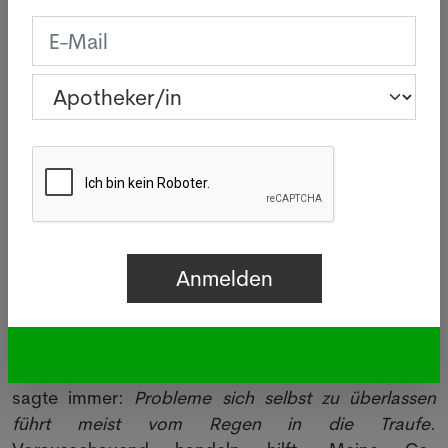
die Apotheke weiterläuft. Und ich habe Hilfe geholt
bei meinen Vorgesetzten, die Aufgaben
übernommen haben wie der Suche nach einer
neuen Co-Betriebsleitung, Behördenkommunikation
und Einsätzen von auswärtigen Mitarbeitern in
unserer Apotheke ... unter anderem auch für mich
selber. Das ist die Zeit zu erfahren, dass Angebote
wie: "
Wenn Du Hilfe brauchst, musst du nur fragen
"
nicht nur Floskeln sind. Falsche Scham hilft nicht.
Orientierung auf die Zukunft
Jetzt ist die Situation vielleicht miserabel, aber es
gibt Hoffnung für die Zukunft. Probleme künden
sich häufig vorher an und "
beobachten
" ist nur ganz
in der Anfangsphase eine gute Idee. Meine Mama
sagte immer:
Probleme sich selbst zu überlassen
führt meist vom Regen in die Traufe
.