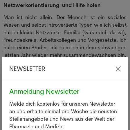
Netzwerkorientierung und Hilfe holen
Man ist nicht allein. Der Mensch ist ein soziales
Wesen und selbst introvertierte Typen wie ich selbst
haben kleine Netzwerke. Familie (was noch da ist),
Freundeskreis, Arbeitskollegen und Vorgesetzte. Ich
habe einen Bruder, mit dem ich in dem schwierigen
letzten Jahr wieder mehr zusammengewachsen bin.
Er und Familie waren eine grosse Hilfe beim
NEWSLETTER
Bewältigen des Todes unserer Eltern und der
nachfolgenden Beerdigung und Behördenkram.
Mein Mann und Sohn teilen meine Trauer und
Anmeldung Newsletter
fangen mich zu Hause auf. In der Apotheke habe
ich das Team, das sich in der schweren Zeit zu
Melde dich kostenlos für unseren Newsletter
Höchstleistung aufschwang und mit gegenseitiger
an und erhalte einmal pro Woche die neusten
Hilfe und Einsätzen half. Ihnen konnte ich einen Teil
Stellenangebote und News aus der Welt der
der Aufgaben weitergeben und sicher sein, dass
Pharmazie und Medizin.