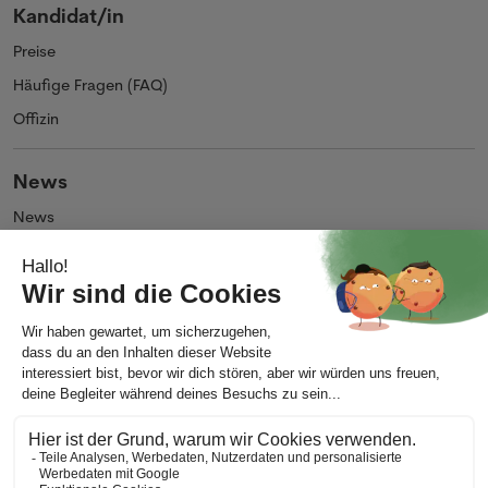
Kandidat/in
Preise
Häufige Fragen (FAQ)
Offizin
News
News
Blog
Unternehmen
Über uns
Impressum
Kontakt
AGB
Allgemeine Nutzungsbedingungen