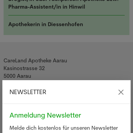
Pharma-Assistent/in in Hinwil
Apothekerin in Diessenhofen
CareLand Apotheke Aarau
Kasinostrasse 32
5000
Aarau
062 822 37 77
https://www.careland.ch
NEWSLETTER
Anmeldung Newsletter
Melde dich kostenlos für unseren Newsletter