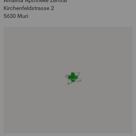
Amavita Apotheke Zentral
Kirchenfeldstrasse 2
5630
Muri
NEWSLETTER
Anmeldung Newsletter
Melde dich kostenlos für unseren Newsletter
an und erhalte einmal pro Woche die neusten
Stellenangebote und News aus der Welt der
Pharmazie und Medizin.